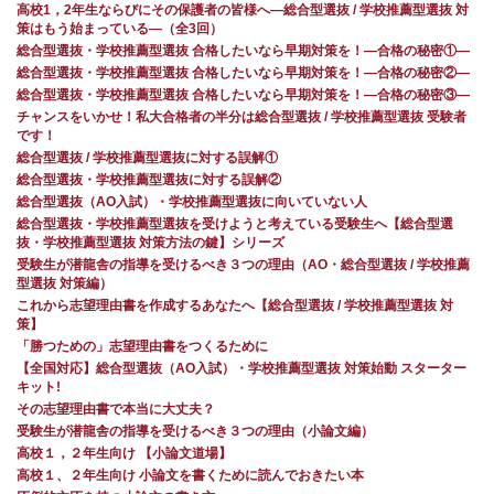
高校1，2年生ならびにその保護者の皆様へ―総合型選抜 / 学校推薦型選抜 対
策はもう始まっている―（全3回）
総合型選抜・学校推薦型選抜 合格したいなら早期対策を！—合格の秘密①—
総合型選抜・学校推薦型選抜 合格したいなら早期対策を！—合格の秘密②—
総合型選抜・学校推薦型選抜 合格したいなら早期対策を！—合格の秘密③—
チャンスをいかせ！私大合格者の半分は総合型選抜 / 学校推薦型選抜 受験者
です！
総合型選抜 / 学校推薦型選抜に対する誤解①
総合型選抜・学校推薦型選抜に対する誤解②
総合型選抜（AO入試）・学校推薦型選抜に向いていない人
総合型選抜・学校推薦型選抜を受けようと考えている受験生へ【総合型選
抜・学校推薦型選抜 対策方法の鍵】シリーズ
受験生が潜龍舎の指導を受けるべき３つの理由（AO・総合型選抜 / 学校推薦
型選抜 対策編）
これから志望理由書を作成するあなたへ【総合型選抜 / 学校推薦型選抜 対
策】
「勝つための」志望理由書をつくるために
【全国対応】総合型選抜（AO入試）・学校推薦型選抜 対策始動 スターター
キット!
その志望理由書で本当に大丈夫？
受験生が潜龍舎の指導を受けるべき３つの理由（小論文編）
高校１，２年生向け 【小論文道場】
高校１、２年生向け 小論文を書くために読んでおきたい本