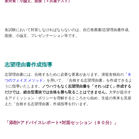
要対策：小論文、面接（＋共通テスト）
各試験において対策しなければならないのは、自己推薦書/志望理由書作成、
面接、小論文、プレゼンテーション等です。
志望理由書作成指導
志望理由書には、合格するために必要な要素があります。潜龍舎独自の
「８
つのフェイズ メソッド」
を用いて、「合格する志望理由書」を作成できるよ
うに指導いたします。
ノウハウもなく志望理由書を「それっぽく」作成する
だけでは、総合型選抜では合格を勝ち取ることはできません。
大学が提示す
るアドミッション・ポリシーを理解するところから始め、生徒の将来も見据
えた「合格する志望理由書」作成指導を行います。
「添削×アドバイスレポート×対面セッション（８０分）」