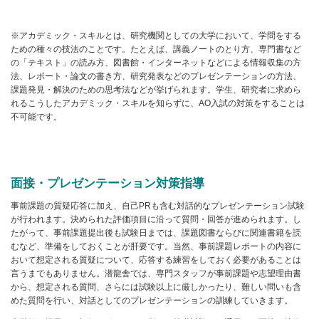
※アカデミック・スキルとは、研究機関としての大学において、学問をする
ための種々の技法のことです。たとえば、講義ノートのとり方、専門書など
の「テキスト」の読み方、図書館・インターネットなどによる情報収集の方
法、レポート・論文の書き方、研究発表などのプレゼンテーションの方法、
課題発見・解決のための思考法などが挙げられます。学生、研究者に求めら
れるこうしたアカデミック・スキルを知らずに、AO入試の対策をすることは
不可能です。
面接・プレゼンテーション対策指導
事前課題の質疑応答に加え、自己PRも含む対話的なプレゼンテーション試験
が行われます。決められた評価項目に沿って質問・回答が進められます。し
たがって、事前課題提出後も試験日までは、課題図書ならびに関連書籍を読
むなど、準備をしておくことが肝要です。当然、事前課題レポートの内容に
おいて想定される質疑について、応答する練習をしておく必要があることは
言うまでもありません。潜龍舎では、専門スタッフが事前課題や志望理由書
から、想定される質問、さらには試験以上に厳しかったり、難しい問いも含
めた質問を行い、対話としてのプレゼンテーションの訓練していきます。