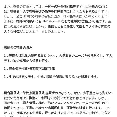
また、弊塾の特徴としては、
一対一の完全個別指導
です。
大手塾のなかに
は、指導者一人で複数生徒の指導を同時間内に行うところもある
ようです。
しかし、過ごす時間や指導の密度は当然、個別指導のほうが高くなります。
さらに、
指導時間以外にもLINEやメールなどで随時質問対応が可能
です。生
徒との連絡を密に取りながら、
生徒とともに伴走して臨むスタイルが弊塾の
大きな特徴
だと言えます。まとめましょう。
潜龍舎の指導の強み
1
．潜龍舎は現役の研究者集団であり、大学教員のニーズを知り尽くし、アカ
デミズムの立場から指導を行う。
2
．完全個別指導+随時質問対応可能
3
．生徒の将来を考え、生徒の問題や課題に寄り添った指導を行う。
総合型選抜・学校推薦型選抜 志望者のみなさん、ぜひ、大手塾さんも見てい
ただいたうえで、弊塾のご利用をご検討いただければと存じます。
しかし、
潜龍舎では、
職人気質の極めて強いプロのスタッフが、一人一人の生徒に、
時間をかけて、丁寧に小論文や志望理由書、面接等の対策を行います。
した
がって、
指導できる生徒数に限りがあります
ので、お早目のご相談、ご入会