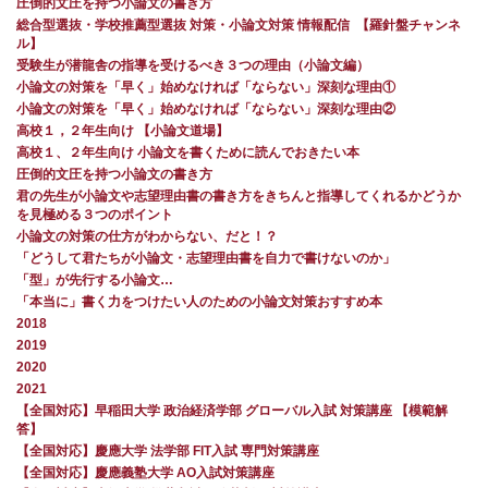
圧倒的文圧を持つ小論文の書き方
総合型選抜・学校推薦型選抜 対策・小論文対策 情報配信 【羅針盤チャンネ
ル】
受験生が潜龍舎の指導を受けるべき３つの理由（小論文編）
小論文の対策を「早く」始めなければ「ならない」深刻な理由①
小論文の対策を「早く」始めなければ「ならない」深刻な理由②
高校１，２年生向け 【小論文道場】
高校１、２年生向け 小論文を書くために読んでおきたい本
圧倒的文圧を持つ小論文の書き方
君の先生が小論文や志望理由書の書き方をきちんと指導してくれるかどうか
を見極める３つのポイント
小論文の対策の仕方がわからない、だと！？
「どうして君たちが小論文・志望理由書を自力で書けないのか」
「型」が先行する小論文…
「本当に」書く力をつけたい人のための小論文対策おすすめ本
2018
2019
2020
2021
【全国対応】早稲田大学 政治経済学部 グローバル入試 対策講座 【模範解
答】
【全国対応】慶應大学 法学部 FIT入試 専門対策講座
【全国対応】慶應義塾大学 AO入試対策講座