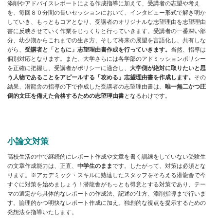
添削やアドバイスレポートによる作成指導に加えて、受講者の志望や考え
を、毎回８０分間の長いセッションにおいて、インタビュー形式で解き明か
していき、もっともコアとなり、受講者のオリジナルな志望理由を志望理由
書に反映させていく作業をじっくりと行っていきます。受講者の一番深い部
分、幼少期からこれまでの生き方、そして将来の展望を言語化し、共有しな
がら、
受講者と「ともに」志望理由書作成を行っていきます。
当然、指導は
個別対応となります。また、大学さらには各学部のアドミッションポリシー
を正確に把握し、受講者がポリシーに適合し、
大学側が絶対に取りたいと思
う人物であることをアピールする「攻める」志望理由書を作成します。
その
結果、潜龍舎の指導の下で作成した受講者の志望理由書は、
唯一無二かつ圧
倒的文圧を備えた合格するための志望理由書
となるわけです。
小論文対策
高校生活の中で継続的にレポート作成や文章を書く訓練をしていない受験生
の文章作成能力は、正直、
中学生のまま
です。したがって、対策は必須とな
ります。※アカデミック・スキルに熟達したスタッフをそろえる潜龍舎で今
すぐに対策を始めましょう！潜龍舎がもっとも得意とする対策であり、テー
マの選定から具体的なレポートの作成法、記述の仕方、添削指導まで行いま
す。論理的かつ明快なレポート作成に加え、独創的な視点を提示するための
発想法を指導いたします。