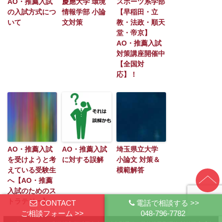
AO・推薦入試
慶應大学 環境
スポーツ系学部
の入試方式につ
情報学部 小論
【早稲田・立
いて
文対策
教・法政・順天
堂・帝京】
AO・推薦入試
対策講座開催中
【全国対
応】！
AO・推薦入試
AO・推薦入試
埼玉県立大学
を受けようと考
に対する誤解
小論文 対策＆
えている受験生
模範解答
へ【AO・推薦
入試のためのス
トラテジー】
CONTACT
電話で相談する >>
ご相談フォーム >>
048-796-7782