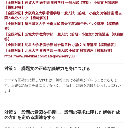
【全国対応】佐賀大学 医学部 看護学科 一般入試（前期） 小論文 対策講座
【模範解答】
【全国対応】大阪府立大学 看護学類 一般入試（前期） 小論文 対策講座 過去
問５年分パック 【模範解答】
【全国対応】埼玉県立大学 推薦入試 過去問演習6年分パック講座 【模範解
答】
【全国対応】茨城大学 教育学部 一般入試（前期）小論文C 対策講座 【模範解
答】
【全国対応】明星大学 教育学部 総合型選抜 小論文 対策講座【模範解答】
【全国対応】北里大学 看護学部 一般入試 小論文 対策講座【模範解答】
https://www.yu-hikai.com/category/senryuu
対策１ 課題文の正確な読解力を身につける
テーマを正確に把握しなければ、解答における論点がズレることになりま
す。正確な読解力を身につけるべく、「読む」訓練を講師といっしょに行い
ます。
対策２ 設問の意図を把握し、設問の要求に即した解答作成
の方針を定める訓練をする