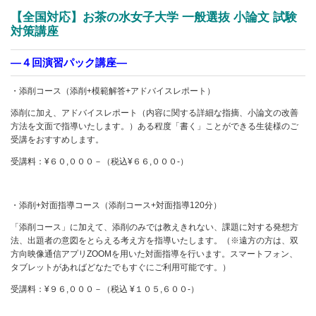
【全国対応】お茶の水女子大学 一般選抜 小論文 試験
対策講座
―４回演習パック講座―
・添削コース（添削+模範解答+アドバイスレポート）
添削に加え、アドバイスレポート（内容に関する詳細な指摘、小論文の改善
方法を文面で指導いたします。）ある程度「書く」ことができる生徒様のご
受講をおすすめします。
受講料：¥６０,０００－（税込¥６６,０００-）
・添削+対面指導コース（添削コース+対面指導120分）
「添削コース」に加えて、添削のみでは教えきれない、課題に対する発想方
法、出題者の意図をとらえる考え方を指導いたします。（※遠方の方は、双
方向映像通信アプリZOOMを用いた対面指導を行います。スマートフォン、
タブレットがあればどなたでもすぐにご利用可能です。）
受講料：¥９６,０００－（税込 ¥１０５,６００-）