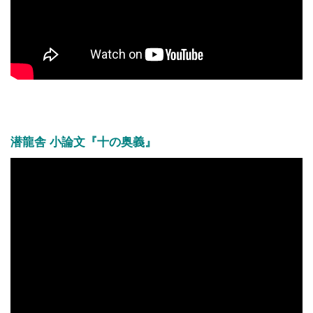
潜龍舎 小論文『十の奥義』