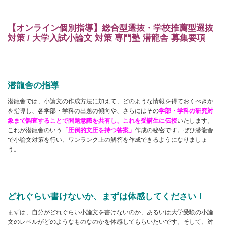
【オンライン個別指導】総合型選抜・学校推薦型選抜
対策 / 大学入試小論文 対策 専門塾 潜龍舎 募集要項
潜龍舎の指導
潜龍舎では、小論文の作成方法に加えて、どのような情報を得ておくべきか
を指導し、各学部・学科の出題の傾向や、さらにはその
学部・学科の研究対
象まで調査することで問題意識を共有し、これを受講生に伝授
いたします。
これが潜龍舎のいう
「圧倒的文圧を持つ答案」
作成の秘密です。ぜひ潜龍舎
で小論文対策を行い、ワンランク上の解答を作成できるようになりましょ
う。
どれぐらい書けないか、まずは体感してください！
まずは、自分がどれぐらい小論文を書けないのか、あるいは大学受験の小論
文のレベルがどのようなものなのかを体感してもらいたいです。そして、対