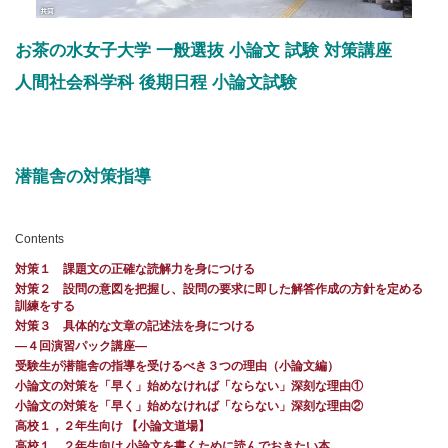
お茶の水女子大学 一般選抜 小論文 試験 対策講座
人間社会科学科 後期日程 小論文試験
潜龍舎の対策指導
Contents
対策１ 課題文の正確な読解力を身につける
対策２ 設問の意図を把握し、設問の要求に即した解答作成の方針を定める
訓練をする
対策３ 具体的な文章の記述法を身につける
―４回演習パック講座―
受験生が潜龍舎の指導を受けるべき３つの理由（小論文編）
小論文の対策を「早く」始めなければ「ならない」深刻な理由①
小論文の対策を「早く」始めなければ「ならない」深刻な理由②
高校１，２年生向け 【小論文道場】
高校１、２年生向け 小論文を書くために読んでおきたい本