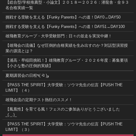
【総合型/学校推薦型・小論文】２０１８ー２０２６：潜龍舎・全９３
名合格実績一覧
挑戦する受験を支える【Funky Parents】への道！DAY0→DAY50
挑戦する受験を支える【Funky Parents】への道！DAY51→DAY100
雄飛教育グループ・大学受験部門：日々の並走を実況中継！
【雄飛会の流儀】なぜ圧倒的合格実績を生み出すのか？対話型演習授
業の源流とは？
【浦高・早稲田挑戦！】雄飛教育グループ・２０２６年度：募集要項
【小さな塾の圧倒的実績】
夏期講習会の日程٩( ᐛ )و
【PASS THE SPIRIT】大学受験：ソウマ先生の伝言【PUSH THE
LIMIT】（４）
雄飛会流の定期テスト熱狂のススメ！
【鳳凰性】を育てる風！フェスのご参加ありがとうございました
_(._.)_
【PASS THE SPIRIT】大学受験：ソウマ先生の伝言【PUSH THE
LIMIT】（３）