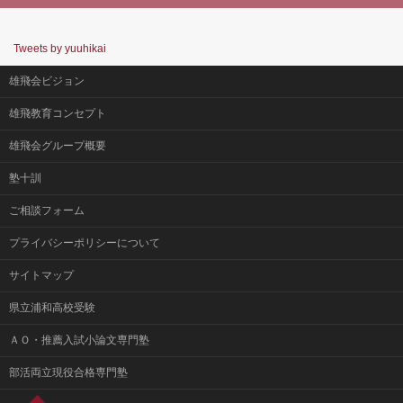
Tweets by yuuhikai
雄飛会ビジョン
雄飛教育コンセプト
雄飛会グループ概要
塾十訓
ご相談フォーム
プライバシーポリシーについて
サイトマップ
県立浦和高校受験
ＡＯ・推薦入試小論文専門塾
部活両立現役合格専門塾