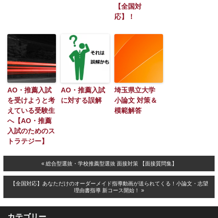
【全国対
応】！
AO・推薦入試
AO・推薦入試
埼玉県立大学
を受けようと考
に対する誤解
小論文 対策＆
えている受験生
模範解答
へ【AO・推薦
入試のためのス
トラテジー】
« 総合型選抜・学校推薦型選抜 面接対策 【面接質問集】
【全国対応】あなただけのオーダーメイド指導動画が送られてくる！小論文・志望
理由書指導 新コース開始！ »
カテゴリー