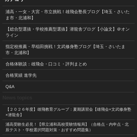
浦高・一女・大宮・市立挑戦！雄飛会塾長ブログ【埼玉・さいた
ま市・北浦和】
【総合型選抜・学校推薦型選抜】潜龍舎ブログ【小論文】＠オン
ライン
指定校推薦・早稲田挑戦！文武修身塾ブログ【埼玉・さいたま
市・北浦和】
合格体験談：雄飛会・口コミ・評判まとめ
合格実績 進学先
Q&A
News topics
【２０２６年度】雄飛教育グループ：夏期講習会【雄飛会×文武修身塾
×潜龍舎】
浦高受験生必見！【県立浦和高校受験情報局】（合格点・内申点・北
辰テスト・学校選択問題対策・おすすめ問題集）