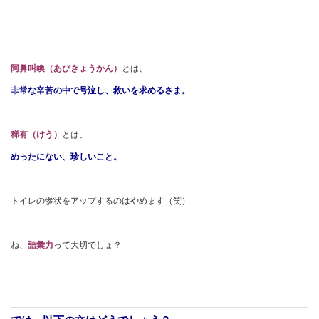
阿鼻叫喚（あびきょうかん）
とは、
非常な辛苦の中で号泣し、救いを求めるさま。
稀有（けう）
とは、
めったにない、珍しいこと。
トイレの惨状をアップするのはやめます（笑）
ね、
語彙力
って大切でしょ？