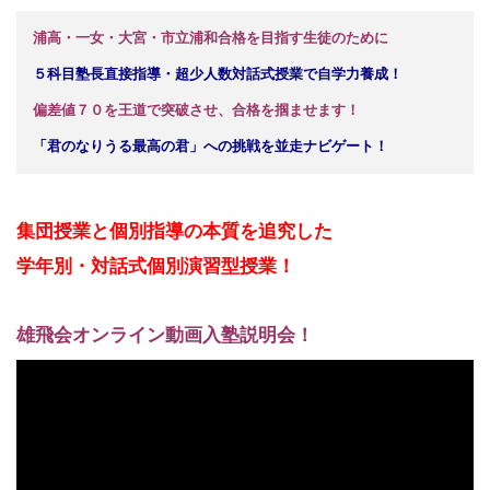
浦高・一女・大宮・市立浦和合格を目指す生徒のために
５科目塾長直接指導・超少人数対話式授業で自学力養成！
偏差値７０を王道で突破させ、合格を掴ませます！
「君のなりうる最高の君」への挑戦を並走ナビゲート！
集団授業と個別指導の本質を追究した
学年別・対話式
個別演習型授業！
雄飛会オンライン動画入塾説明会！