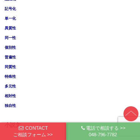
記号化
単一化
異質性
同一性
個別性
普遍性
同質性
特殊性
多元性
相対性
独自性
小説文
CONTACT
電話で相談する >>
ご相談フォーム >>
048-796-7782