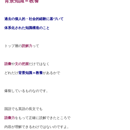
背景知識＝教養
過去の個人的・社会的経験に基づいて
体系化された知識構造のこと
トップ層の
読解力
って
語彙
や
文の把握
だけではなく
どれだけ
背景知識＝教養
があるかで
爆裂しているものなのです。
国語でも英語の長文でも
語彙力
をもって正確に読解できたところで
内容が理解できるわけではないのですよ。