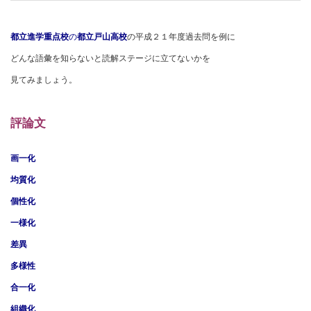
都立進学重点校
の
都立戸山高校
の平成２１年度過去問を例に
どんな語彙を知らないと読解ステージに立てないかを
見てみましょう。
評論文
画一化
均質化
個性化
一様化
差異
多様性
合一化
組織化