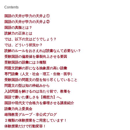
Contents
国語の天井が学力の天井よ①
国語の天井が学力の天井よ②
国語の真髄とは？
読解力の正体とは
では、以下の文はどうでしょう？
では、どういう状況か？
読解のルールをおさえれば読書なんて必要ない？
受験国語の偏差値を爆裂向上させる要因
受験国語の語彙には３種類
問題文読解の肝になる抽象度の高い語彙
専門語彙（人文・社会・理工・生物・医学）
受験国語の問題文の型を知り尽くしていること
問題文の型は知の枠組みから
入試問題を解けるのは当たり前で、教養を
国語で磨いた優しさを【構想力】へ。
国語や現代文で合格力を爆増させる講座紹介
語彙力向上委員会
雄飛教育グループ・非公式ブログ
２種類の体験授業をご用意しています！
体験授業だけで行動変容！