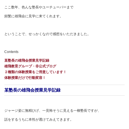
ここ数年、色んな塾長やユーチューバーまで
頻繁に雄飛会に見学に来てくれます。
ということで、せっかくなので感想をいただきました。
Contents
某塾長の雄飛会授業見学記録
雄飛教育グループ・非公式ブログ
２種類の体験授業をご用意しています！
体験授業だけで行動変容！
某塾長の雄飛会授業見学記録
ジャージ姿に無精ひげ、一見怖そうに見える一柳塾長ですが、
話をするうちに本性が透けてみえてきます。