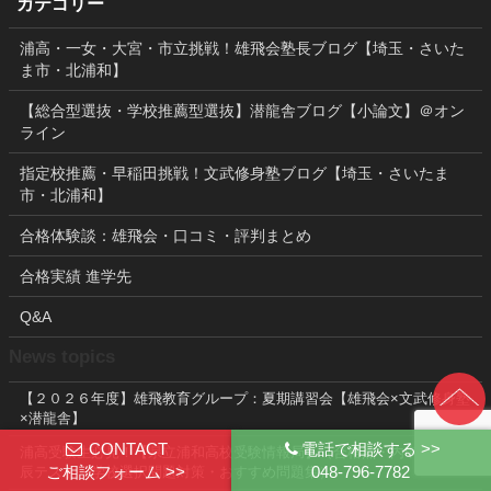
カテゴリー
浦高・一女・大宮・市立挑戦！雄飛会塾長ブログ【埼玉・さいた
ま市・北浦和】
【総合型選抜・学校推薦型選抜】潜龍舎ブログ【小論文】＠オン
ライン
指定校推薦・早稲田挑戦！文武修身塾ブログ【埼玉・さいたま
市・北浦和】
合格体験談：雄飛会・口コミ・評判まとめ
合格実績 進学先
Q&A
News topics
【２０２６年度】雄飛教育グループ：夏期講習会【雄飛会×文武修身塾
×潜龍舎】
CONTACT
電話で相談する >>
浦高受験生必見！【県立浦和高校受験情報局】（合格点・内申点・北
ご相談フォーム >>
048-796-7782
辰テスト・学校選択問題対策・おすすめ問題集）