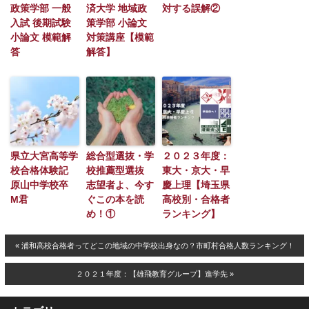
政策学部 一般
済大学 地域政
対する誤解②
入試 後期試験
策学部 小論文
小論文 模範解
対策講座【模範
答
解答】
県立大宮高等学
総合型選抜・学
２０２３年度：
校合格体験記
校推薦型選抜
東大・京大・早
原山中学校卒
志望者よ、今す
慶上理【埼玉県
M君
ぐこの本を読
高校別・合格者
め！①
ランキング】
« 浦和高校合格者ってどこの地域の中学校出身なの？市町村合格人数ランキング！
２０２１年度：【雄飛教育グループ】進学先 »