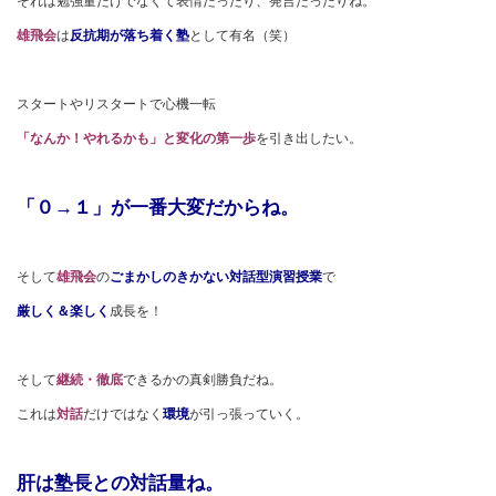
それは勉強量だけでなくて表情だったり、発言だったりね。
雄飛会
は
反抗期が落ち着く塾
として有名（笑）
スタートやリスタートで心機一転
「なんか！やれるかも」と変化の第一歩
を引き出したい。
「０→１」が一番大変だからね。
そして
雄飛会
の
ごまかしのきかない対話型演習授業
で
厳しく＆楽しく
成長を！
そして
継続・徹底
できるかの真剣勝負だね。
これは
対話
だけではなく
環境
が引っ張っていく。
肝は塾長との対話量ね。