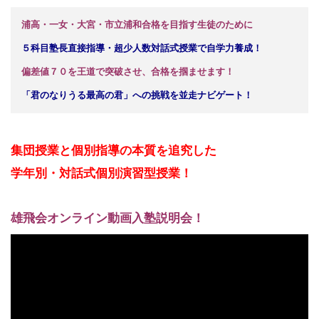
浦高・一女・大宮・市立浦和合格を目指す生徒のために
５科目塾長直接指導・超少人数対話式授業で自学力養成！
偏差値７０を王道で突破させ、合格を掴ませます！
「君のなりうる最高の君」への挑戦を並走ナビゲート！
集団授業と個別指導の本質を追究した
学年別・対話式
個別演習型授業！
雄飛会オンライン動画入塾説明会！