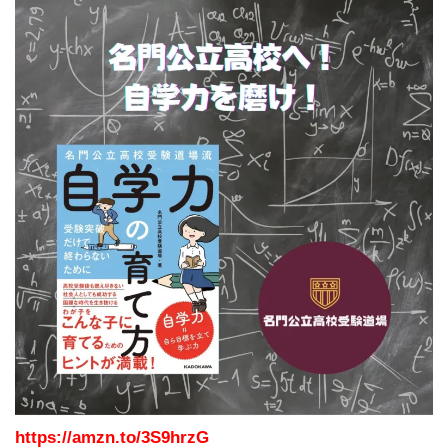
https://amzn.to/3S9hrzG