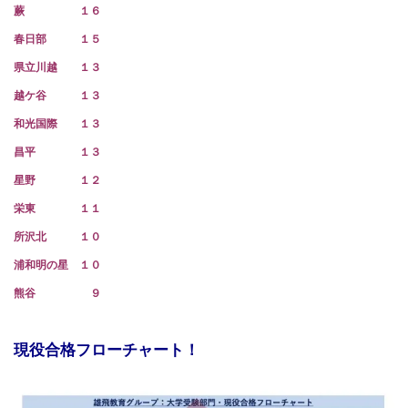
蕨 １６
春日部 １５
県立川越 １３
越ケ谷 １３
和光国際 １３
昌平 １３
星野 １２
栄東 １１
所沢北 １０
浦和明の星 １０
熊谷 ９
現役合格フローチャート！