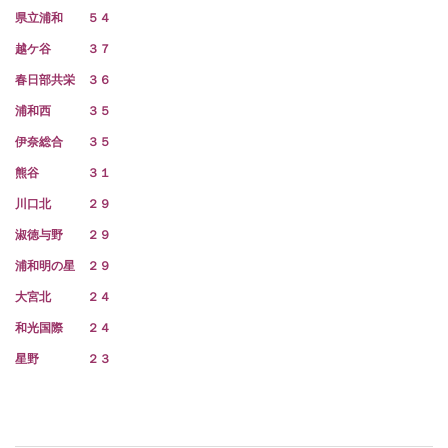
県立浦和 ５４
越ケ谷 ３７
春日部共栄 ３６
浦和西 ３５
伊奈総合 ３５
熊谷 ３１
川口北 ２９
淑徳与野 ２９
浦和明の星 ２９
大宮北 ２４
和光国際 ２４
星野 ２３