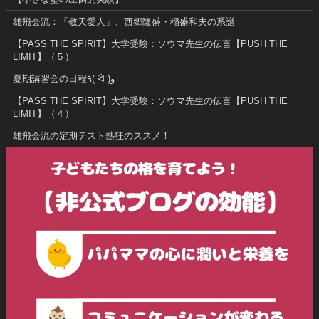
雄飛会流：「敬天愛人」、西郷隆盛・稲盛和夫の系譜
【PASS THE SPIRIT】大学受験：ソウマ先生の伝言【PUSH THE
LIMIT】（５）
夏期講習会の日程٩( ᐛ )و
【PASS THE SPIRIT】大学受験：ソウマ先生の伝言【PUSH THE
LIMIT】（４）
雄飛会流の定期テスト熱狂のススメ！