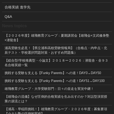
合格実績 進学先
Q&A
News topics
【２０２６年度】雄飛教育グループ：夏期講習会【雄飛会×文武修身塾
×潜龍舎】
浦高受験生必見！【県立浦和高校受験情報局】（合格点・内申点・北
辰テスト・学校選択問題対策・おすすめ問題集）
【総合型/学校推薦型・小論文】２０１８ー２０２６：潜龍舎・全９３
名合格実績一覧
挑戦する受験を支える【Funky Parents】への道！DAY0→DAY50
挑戦する受験を支える【Funky Parents】への道！DAY51→DAY100
雄飛教育グループ・大学受験部門：日々の並走を実況中継！
【雄飛会の流儀】なぜ圧倒的合格実績を生み出すのか？対話型演習授
業の源流とは？
【浦高・早稲田挑戦！】雄飛教育グループ・２０２６年度：募集要項
【小さな塾の圧倒的実績】