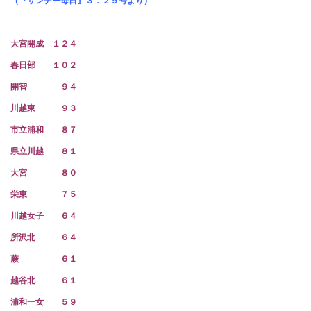
（『サンデー毎日』３．２９号より）
大宮開成 １２４
春日部 １０２
開智 ９４
川越東 ９３
市立浦和 ８７
県立川越 ８１
大宮 ８０
栄東 ７５
川越女子 ６４
所沢北 ６４
蕨 ６１
越谷北 ６１
浦和一女 ５９