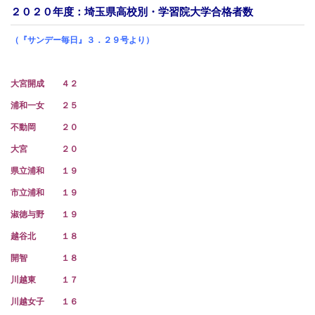
２０２０年度：埼玉県高校別・学習院大学合格者数
（『サンデー毎日』３．２９号より）
大宮開成 ４２
浦和一女 ２５
不動岡 ２０
大宮 ２０
県立浦和 １９
市立浦和 １９
淑徳与野 １９
越谷北 １８
開智 １８
川越東 １７
川越女子 １６