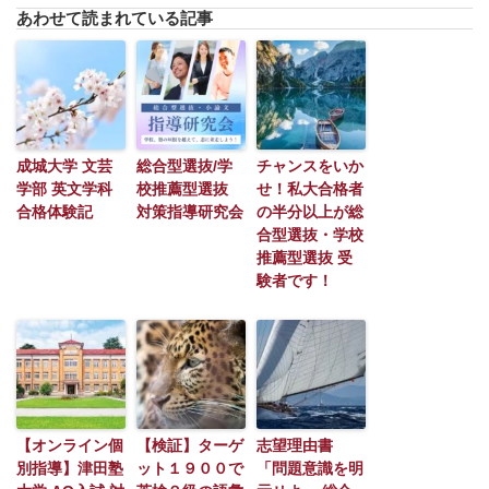
あわせて読まれている記事
成城大学 文芸
総合型選抜/学
チャンスをいか
学部 英文学科
校推薦型選抜
せ！私大合格者
合格体験記
対策指導研究会
の半分以上が総
合型選抜・学校
推薦型選抜 受
験者です！
【オンライン個
【検証】ターゲ
志望理由書
別指導】津田塾
ット１９００で
「問題意識を明