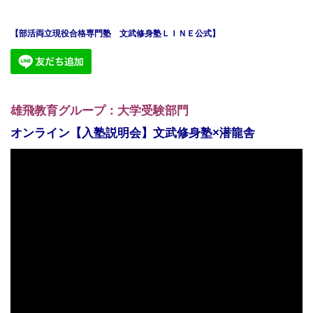
【部活両立現役合格専門塾 文武修身塾ＬＩＮＥ公式】
雄飛教育グループ：大学受験部門
オンライン【入塾説明会】文武修身塾×潜龍舎