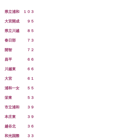
県立浦和 １０３
大宮開成 ９５
県立川越 ８５
春日部 ７３
開智 ７２
昌平 ６６
川越東 ６６
大宮 ６１
浦和一女 ５５
栄東 ５３
市立浦和 ３９
本庄東 ３９
越谷北 ３６
和光国際 ３３