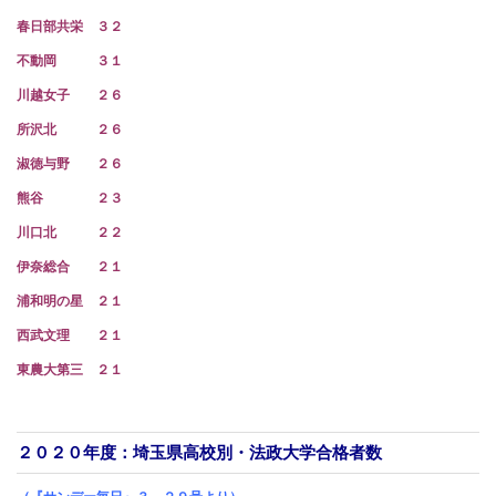
春日部共栄 ３２
不動岡 ３１
川越女子 ２６
所沢北 ２６
淑徳与野 ２６
熊谷 ２３
川口北 ２２
伊奈総合 ２１
浦和明の星 ２１
西武文理 ２１
東農大第三 ２１
２０２０年度：埼玉県高校別・法政大学合格者数