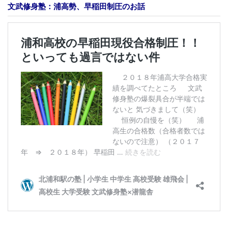
文武修身塾：浦高勢、早稲田制圧のお話