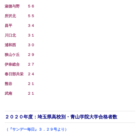
淑徳与野 ５６
所沢北 ５５
昌平 ３４
川口北 ３１
浦和西 ３０
狭山ケ丘 ２９
伊奈総合 ２７
春日部共栄 ２４
熊谷 ２１
武南 ２１
２０２０年度：埼玉県高校別・青山学院大学合格者数
（『サンデー毎日』３．２９号より）