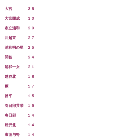
大宮 ３５
大宮開成 ３０
市立浦和 ２９
川越東 ２７
浦和明の星 ２５
開智 ２４
浦和一女 ２１
越谷北 １８
蕨 １７
昌平 １５
春日部共栄 １５
春日部 １４
所沢北 １４
淑徳与野 １４