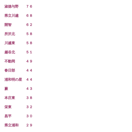
淑徳与野 ７６
県立川越 ６８
開智 ６２
所沢北 ５８
川越東 ５８
越谷北 ５１
不動岡 ４９
春日部 ４４
浦和明の星 ４４
蕨 ４３
本庄東 ３８
栄東 ３２
昌平 ３０
県立浦和 ２９