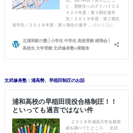
文武修身塾：浦高勢、早稲田制圧のお話