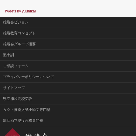
Tweets by yuuhikai
雄飛会ビジョン
雄飛教育コンセプト
雄飛会グループ概要
塾十訓
ご相談フォーム
プライバシーポリシーについて
サイトマップ
県立浦和高校受験
ＡＯ・推薦入試小論文専門塾
部活両立現役合格専門塾