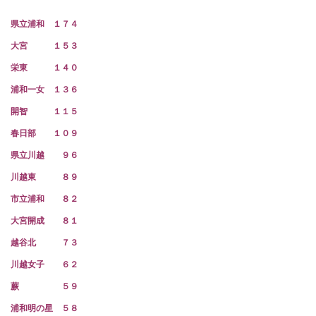
県立浦和 １７４
大宮 １５３
栄東 １４０
浦和一女 １３６
開智 １１５
春日部 １０９
県立川越 ９６
川越東 ８９
市立浦和 ８２
大宮開成 ８１
越谷北 ７３
川越女子 ６２
蕨 ５９
浦和明の星 ５８