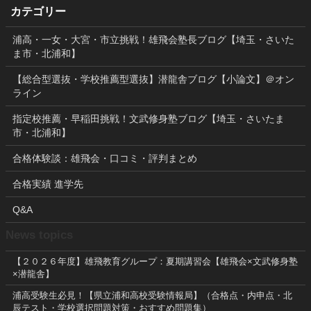
カテゴリー
浦高・一女・大宮・市立挑戦！雄飛会塾長ブログ【埼玉・さいた
ま市・北浦和】
【総合型選抜・学校推薦型選抜】潜龍舎ブログ【小論文】＠オン
ライン
指定校推薦・早稲田挑戦！文武修身塾ブログ【埼玉・さいたま
市・北浦和】
合格体験談：雄飛会・口コミ・評判まとめ
合格実績 進学先
Q&A
News topics
【２０２６年度】雄飛教育グループ：夏期講習会【雄飛会×文武修身塾
×潜龍舎】
浦高受験生必見！【県立浦和高校受験情報局】（合格点・内申点・北
辰テスト・学校選択問題対策・おすすめ問題集）