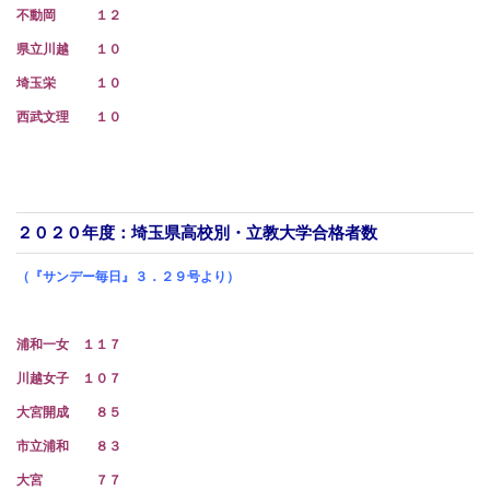
不動岡 １２
県立川越 １０
埼玉栄 １０
西武文理 １０
２０２０年度：埼玉県高校別・立教大学合格者数
（『サンデー毎日』３．２９号より）
浦和一女 １１７
川越女子 １０７
大宮開成 ８５
市立浦和 ８３
大宮 ７７