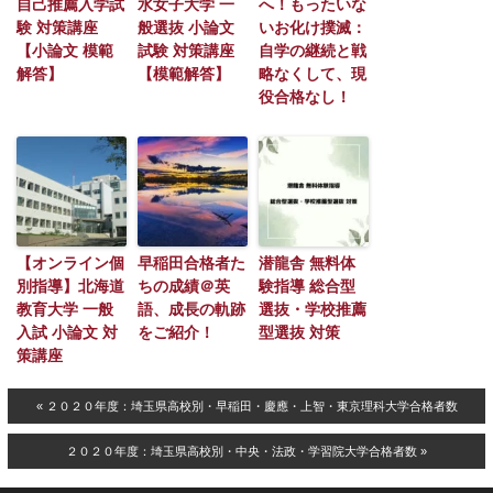
自己推薦入学試
水女子大学 一
へ！もったいな
験 対策講座
般選抜 小論文
いお化け撲滅：
【小論文 模範
試験 対策講座
自学の継続と戦
解答】
【模範解答】
略なくして、現
役合格なし！
【オンライン個
早稲田合格者た
潜龍舎 無料体
別指導】北海道
ちの成績＠英
験指導 総合型
教育大学 一般
語、成長の軌跡
選抜・学校推薦
入試 小論文 対
をご紹介！
型選抜 対策
策講座
« ２０２０年度：埼玉県高校別・早稲田・慶應・上智・東京理科大学合格者数
２０２０年度：埼玉県高校別・中央・法政・学習院大学合格者数 »