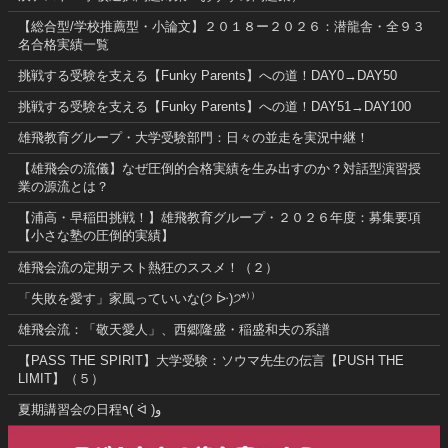
【総合型/学校推薦型・小論文】２０１８ー２０２６：潜龍舎・全９３
名合格実績一覧
挑戦する受験を支える【Funky Parents】への道！DAY0→DAY50
挑戦する受験を支える【Funky Parents】への道！DAY51→DAY100
雄飛教育グループ・大学受験部門：日々の並走を実況中継！
【雄飛会の流儀】なぜ圧倒的合格実績を生み出すのか？対話型演習授
業の源流とは？
【浦高・早稲田挑戦！】雄飛教育グループ・２０２６年度：募集要項
【小さな塾の圧倒的実績】
雄飛会流の定期テスト熱狂のススメ！（２）
「失敗を愛す」家風っていいな(੭ ᐕ)੭*⁾⁾
雄飛会流：「敬天愛人」、西郷隆盛・稲盛和夫の系譜
【PASS THE SPIRIT】大学受験：ソウマ先生の伝言【PUSH THE
LIMIT】（５）
夏期講習会の日程٩( ᐛ )و