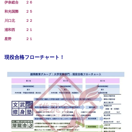
伊奈総合 ２６
和光国際 ２５
川口北 ２２
浦和西 ２１
星野 ２１
現役合格フローチャート！