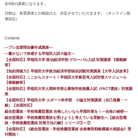
全4回の講座になります。
日程は、各受講者との相談の上、決定させていただきます。（オンライン指
導対応）
Contents
―プレ志望理由書作成講座―
―書かないで体感する早稲田入試小論文―
【全国対応】早稲田大学 政治経済学部 グローバル入試 対策講座 【模範解
答】
【知的突破力】早稲田大学政治経済学部独自試験対策講座【大学入試改革】
【全国対応】ここからスタート！早稲田大学新思考入試対策スケジュール
【模範解答】
【全国対応】早稲田大学人間科学部公募制学校推薦入試（FACT選抜）対策講
座
【全国対応】早稲田大学 スポーツ科学部 小論文対策講座（自己推薦・一
般）【全国対応】
総合型選抜・学校推薦型選抜 合格したいなら早期対策を！—合格の秘密—
総合型選抜・学校推薦型選抜を受けようと考えている受験生へ【総合型選
抜・学校推薦型選抜 対策方法の鍵】シリーズ①～⑦
【全国対応】《総合型選抜・学校推薦型選抜 合格奪取戦略構築大相談会》受
付開始！