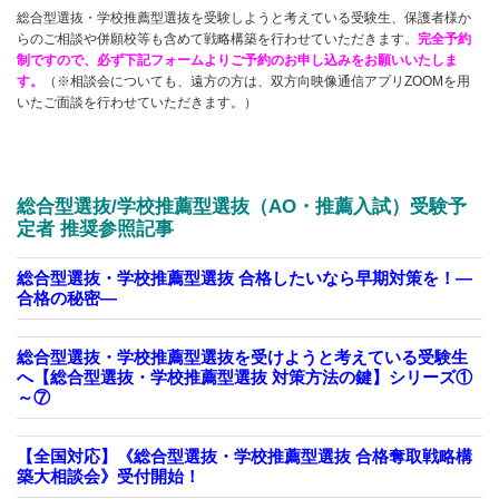
総合型選抜・学校推薦型選抜を受験しようと考えている受験生、保護者様か
らのご相談や併願校等も含めて戦略構築を行わせていただきます。
完全予約
制ですので、必ず下記フォームよりご予約のお申し込みをお願いいたしま
す。
（※相談会についても、遠方の方は、双方向映像通信アプリZOOMを用
いたご面談を行わせていただきます。）
総合型選抜/学校推薦型選抜（
AO・推薦入試）受験予
定者 推奨参照記事
総合型選抜・学校推薦型選抜 合格したいなら早期対策を！—
合格の秘密—
総合型選抜・学校推薦型選抜を受けようと考えている受験生
へ【総合型選抜・学校推薦型選抜 対策方法の鍵】シリーズ①
～⑦
【全国対応】《総合型選抜・学校推薦型選抜 合格奪取戦略構
築大相談会》受付開始！