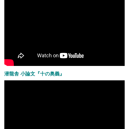
潜龍舎 小論文『十の奥義』