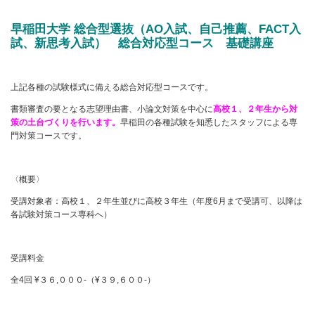
早稲田大学 総合型選抜（AO入試、自己推薦、FACT入
試、新思考入試） 総合対応型コース 基礎講座
上記各種の試験様式に備える総合対応型コースです。
書類審査の要となる志望理由書、小論文対策を中心に
高校１、２年生から対
策の土台づくりを行います。
早稲田の各種試験を知悉したスタッフによる専
門対策コースです。
〈概要〉
受講対象者：高校１、２年生並びに高校３年生（年度6月まで受講可、以降は
各試験対策コース専科へ）
受講料金
全4回 ¥３６,０００-（¥３９,６００-）