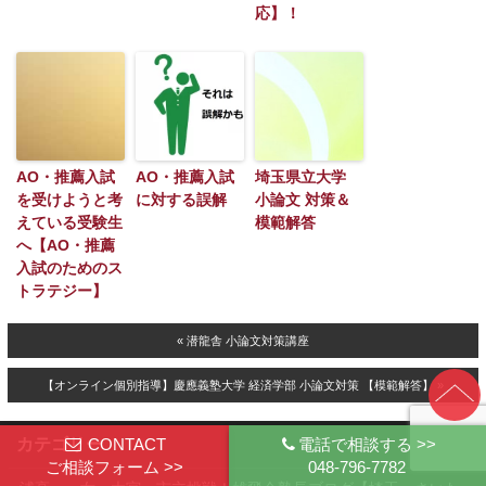
応】！
AO・推薦入試
AO・推薦入試
埼玉県立大学
を受けようと考
に対する誤解
小論文 対策＆
えている受験生
模範解答
へ【AO・推薦
入試のためのス
トラテジー】
« 潜龍舎 小論文対策講座
【オンライン個別指導】慶應義塾大学 経済学部 小論文対策 【模範解答】 »
カテゴリー
CONTACT
電話で相談する >>
ご相談フォーム >>
048-796-7782