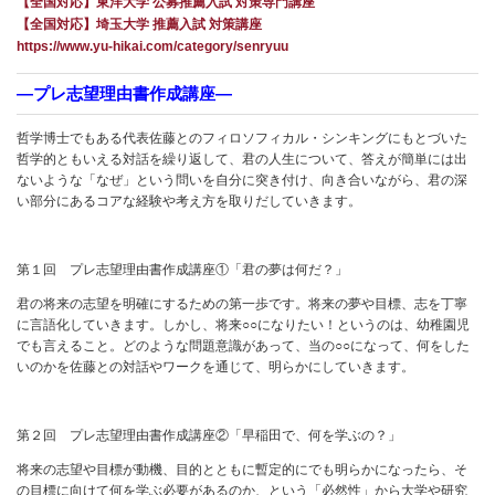
【全国対応】東洋大学 公募推薦入試 対策専門講座
【全国対応】埼玉大学 推薦入試 対策講座
https://www.yu-hikai.com/category/senryuu
―プレ志望理由書作成講座―
哲学博士でもある代表佐藤とのフィロソフィカル・シンキングにもとづいた
哲学的ともいえる対話を繰り返して、君の人生について、答えが簡単には出
ないような「なぜ」という問いを自分に突き付け、向き合いながら、君の深
い部分にあるコアな経験や考え方を取りだしていきます。
第１回 プレ志望理由書作成講座①「君の夢は何だ？」
君の将来の志望を明確にするための第一歩です。将来の夢や目標、志を丁寧
に言語化していきます。しかし、将来○○になりたい！というのは、幼稚園児
でも言えること。どのような問題意識があって、当の○○になって、何をした
いのかを佐藤との対話やワークを通じて、明らかにしていきます。
第２回 プレ志望理由書作成講座②「早稲田で、何を学ぶの？」
将来の志望や目標が動機、目的とともに暫定的にでも明らかになったら、そ
の目標に向けて何を学ぶ必要があるのか、という「必然性」から大学や研究