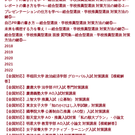
レポートの書き方を学べ―総合型選抜・学校推薦型選抜 対策方法の鍵④-2.―
プレゼンテーションの仕方を学べ―総合型選抜・学校推薦型選抜 対策方法の
鍵⑤―
自己PR書の書き方 —総合型選抜・学校推薦型選抜 対策方法の鍵⑥—
未来を構想する力を養え！—総合型選抜・学校推薦型選抜 対策方法の鍵⑦—
総合型選抜・学校推薦型選抜 面接 質問集—総合型選抜・学校推薦型選抜 対策
方法の鍵⑧—
2018
2019
2020
2021
2022
【全国対応】早稲田大学 政治経済学部 グローバル入試 対策講座 【模範解
答】
【全国対応】慶應大学 法学部 FIT入試 専門対策講座
【全国対応】慶應義塾大学 AO入試対策講座
【全国対応】上智大学 推薦入試（公募制） 対策講座
【全国対応】東京女子大学「知のかけはし入学試験」対策講座
【全国対応】國學院大學 公募制自己推薦（AO型）入試 対策講座
【全国対応】順天堂大学 AO・推薦入試対策 「私の順大プラン」・小論文
【全国対応】明星大学 教育学部 AO入試 小論文 対策講座【模範解答】
【全国対応】女子栄養大学 アクティブ・ラーニング入試 対策講座