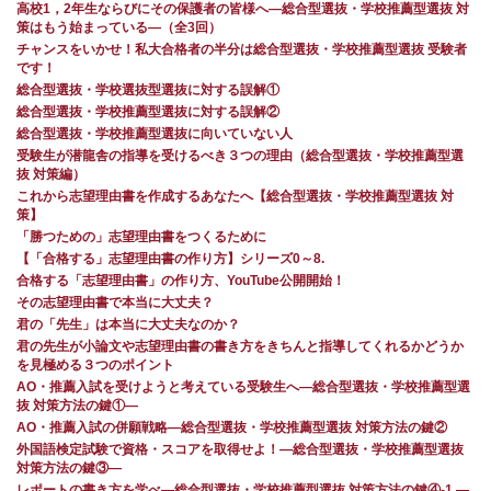
高校1，2年生ならびにその保護者の皆様へ―総合型選抜・学校推薦型選抜 対
策はもう始まっている―（全3回）
チャンスをいかせ！私大合格者の半分は総合型選抜・学校推薦型選抜 受験者
です！
総合型選抜・学校選抜型選抜に対する誤解①
総合型選抜・学校推薦型選抜に対する誤解②
総合型選抜・学校推薦型選抜に向いていない人
受験生が潜龍舎の指導を受けるべき３つの理由（総合型選抜・学校推薦型選
抜 対策編）
これから志望理由書を作成するあなたへ【総合型選抜・学校推薦型選抜 対
策】
「勝つための」志望理由書をつくるために
【「合格する」志望理由書の作り方】シリーズ0～8.
合格する「志望理由書」の作り方、YouTube公開開始！
その志望理由書で本当に大丈夫？
君の「先生」は本当に大丈夫なのか？
君の先生が小論文や志望理由書の書き方をきちんと指導してくれるかどうか
を見極める３つのポイント
AO・推薦入試を受けようと考えている受験生へ―総合型選抜・学校推薦型選
抜 対策方法の鍵①―
AO・推薦入試の併願戦略―総合型選抜・学校推薦型選抜 対策方法の鍵②
外国語検定試験で資格・スコアを取得せよ！―総合型選抜・学校推薦型選抜
対策方法の鍵③―
レポートの書き方を学べ―総合型選抜・学校推薦型選抜 対策方法の鍵④-1.―