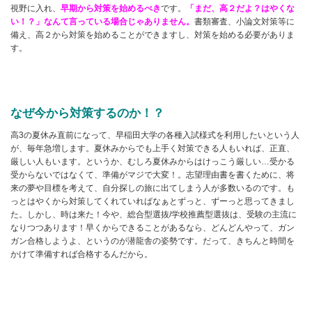
視野に入れ、
早期から対策を始めるべき
です。
「まだ、高２だよ？はやくな
い！？」なんて言っている場合じゃありません。
書類審査、小論文対策等に
備え、高２から対策を始めることができますし、対策を始める必要がありま
す。
なぜ今から対策するのか！？
高3の夏休み直前になって、早稲田大学の各種入試様式を利用したいという人
が、毎年急増します。夏休みからでも上手く対策できる人もいれば、正直、
厳しい人もいます。というか、むしろ夏休みからはけっこう厳しい…受かる
受からないではなくて、準備がマジで大変！。志望理由書を書くために、将
来の夢や目標を考えて、自分探しの旅に出てしまう人が多数いるのです。も
っとはやくから対策してくれていればなぁとずっと、ずーっと思ってきまし
た。しかし、時は来た！今や、総合型選抜/学校推薦型選抜は、受験の主流に
なりつつあります！早くからできることがあるなら、どんどんやって、ガン
ガン合格しようよ、というのが潜龍舎の姿勢です。だって、きちんと時間を
かけて準備すれば合格するんだから。