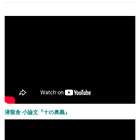
潜龍舎 小論文『十の奥義』