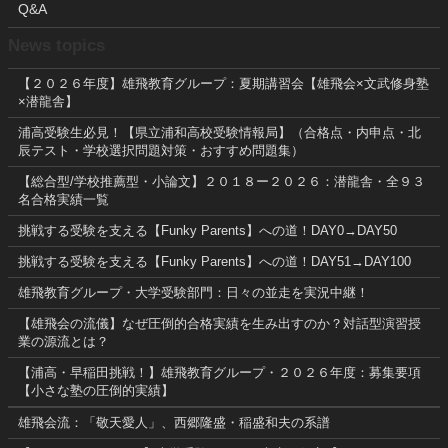
Q&A
News topics
【２０２６年度】雄飛教育グループ：夏期講習会【雄飛会×文武修身塾
×潜龍舎】
浦高受験生必見！【県立浦和高校受験情報局】（合格点・内申点・北
辰テスト・学校選択問題対策・おすすめ問題集）
【総合型/学校推薦型・小論文】２０１８ー２０２６：潜龍舎・全９３
名合格実績一覧
挑戦する受験を支える【Funky Parents】への道！DAY0→DAY50
挑戦する受験を支える【Funky Parents】への道！DAY51→DAY100
雄飛教育グループ・大学受験部門：日々の並走を実況中継！
【雄飛会の流儀】なぜ圧倒的合格実績を生み出すのか？対話型演習授
業の源流とは？
【浦高・早稲田挑戦！】雄飛教育グループ・２０２６年度：募集要項
【小さな塾の圧倒的実績】
雄飛会流：「敬天愛人」、西郷隆盛・稲盛和夫の系譜