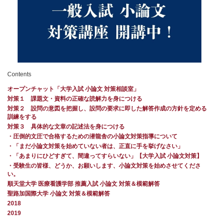
Contents
オープンチャット「大学入試 小論文 対策相談室」
対策１ 課題文・資料の正確な読解力を身につける
対策２ 設問の意図を把握し、設問の要求に即した解答作成の方針を定める
訓練をする
対策３ 具体的な文章の記述法を身につける
・圧倒的文圧で合格するための潜龍舎の小論文対策指導について
・「まだ小論文対策を始めていない者は、正直に手を挙げなさい」
・「あまりにひどすぎて、間違ってすらいない」【大学入試 小論文対策】
・受験生の皆様、どうか、お願いします、小論文対策を始めさせてくださ
い。
順天堂大学 医療看護学部 推薦入試 小論文 対策＆模範解答
聖路加国際大学 小論文 対策＆模範解答
2018
2019