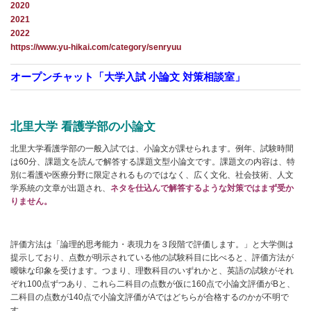
2020
2021
2022
https://www.yu-hikai.com/category/senryuu
オープンチャット「大学入試 小論文 対策相談室」
北里大学 看護学部の
小論文
北里大学看護学部の一般入試では、小論文が課せられます。例年、試験時間
は60分、課題文を読んで解答する課題文型小論文です。課題文の内容は、特
別に看護や医療分野に限定されるものではなく、広く文化、社会技術、人文
学系統の文章が出題され、
ネタを仕込んで解答するような対策ではまず受か
りません。
評価方法は「論理的思考能力・表現力を３段階で評価します。」と大学側は
提示しており、点数が明示されている他の試験科目に比べると、評価方法が
曖昧な印象を受けます。つまり、理数科目のいずれかと、英語の試験がそれ
ぞれ100点ずつあり、これら二科目の点数が仮に160点で小論文評価がBと、
二科目の点数が140点で小論文評価がAではどちらが合格するのかが不明で
す。