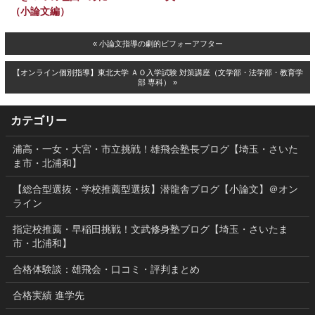
（小論文編）
« 小論文指導の劇的ビフォーアフター
【オンライン個別指導】東北大学 ＡＯ入学試験 対策講座（文学部・法学部・教育学
部 専科） »
カテゴリー
浦高・一女・大宮・市立挑戦！雄飛会塾長ブログ【埼玉・さいた
ま市・北浦和】
【総合型選抜・学校推薦型選抜】潜龍舎ブログ【小論文】＠オン
ライン
指定校推薦・早稲田挑戦！文武修身塾ブログ【埼玉・さいたま
市・北浦和】
合格体験談：雄飛会・口コミ・評判まとめ
合格実績 進学先