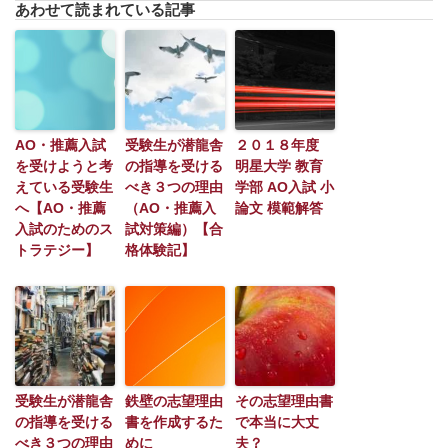
あわせて読まれている記事
AO・推薦入試
受験生が潜龍舎
２０１８年度
を受けようと考
の指導を受ける
明星大学 教育
えている受験生
べき３つの理由
学部 AO入試 小
へ【AO・推薦
（AO・推薦入
論文 模範解答
入試のためのス
試対策編）【合
トラテジー】
格体験記】
受験生が潜龍舎
鉄壁の志望理由
その志望理由書
の指導を受ける
書を作成するた
で本当に大丈
べき３つの理由
めに
夫？