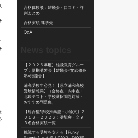
見
合格体験談：雄飛会・口コミ・評
判まとめ
せ
合格実績 進学先
Q&A
イ
News topics
せ
【２０２６年度】雄飛教育グルー
プ：夏期講習会【雄飛会×文武修身
塾×潜龍舎】
浦高受験生必見！【県立浦和高校
受験情報局】（合格点・内申点・
北辰テスト・学校選択問題対策・
おすすめ問題集）
発
【総合型/学校推薦型・小論文】２
０１８ー２０２６：潜龍舎・全９
必
３名合格実績一覧
挑戦する受験を支える【Funky
Parents】への道！DAY0→DAY50