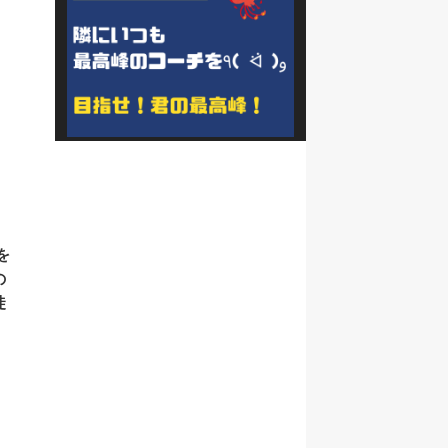
を
の
徒