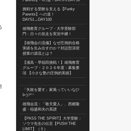
挑戦する受験を支える【Funky
Parents】への道！
DAY51→DAY100
る
雄飛教育グループ・大学受験部
、
門：日々の並走を実況中継！
【雄飛会の流儀】なぜ圧倒的合格
実績を生み出すのか？対話型演習
授業の源流とは？
【浦高・早稲田挑戦！】雄飛教育
グループ・２０２６年度：募集要
項 【小さな塾の圧倒的実績】
開
「失敗を愛す」家風っていいな(੭
ᐕ)੭*⁾⁾
雄飛会流：「敬天愛人」、西郷隆
盛・稲盛和夫の系譜
【PASS THE SPIRIT】大学受験：
ソウマ先生の伝言【PUSH THE
LIMIT】（５）