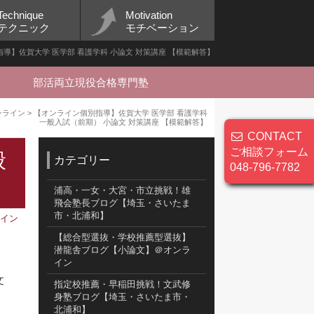
Technique
Motivation
テクニック
モチベーション
導】佐賀大学 医学部 看護学科 小論文 対策講座 【模範解答】
部活両立現役合格専門塾
ンライン
>
【オンライン個別指導】佐賀大学 医学部 看護学科
一般入試（前期） 小論文 対策講座 【模範解答】
CONTACT
ご相談フォーム
般
カテゴリー
048-796-7782
浦高・一女・大宮・市立挑戦！雄
飛会塾長ブログ【埼玉・さいたま
市・北浦和】
ライン
【総合型選抜・学校推薦型選抜】
潜龍舎ブログ【小論文】＠オンラ
イン
文
指定校推薦・早稲田挑戦！文武修
身塾ブログ【埼玉・さいたま市・
北浦和】