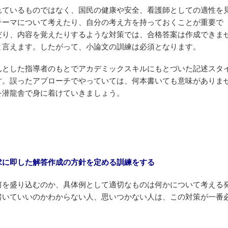
れているものではなく、国民の健康や安全、看護師としての適性を
テーマについて考えたり、自分の考え方を持っておくことが重要で
だり、内容を覚えたりするような対策では、合格答案は作成できま
と言えます。したがって、小論文の訓練は必須となります。
んとした指導者のもとでアカデミックスキルにもとづいた記述スタ
す。誤ったアプローチでやっていては、何本書いても意味がありま
を潜龍舎で身に着けていきましょう。
求に即した解答作成の方針を定める訓練をする
何を盛り込むのか、具体例として適切なものは何かについて考える
書いていいのかわからない人、思いつかない人は、この対策が一番