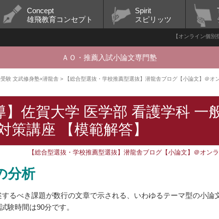
Concept
Spirit
雄飛教育コンセプト
スピリッツ
【オンライン個別指
ＡＯ・推薦入試小論文専門塾
大学受験 文武修身塾×潜龍舎
>
【総合型選抜・学校推薦型選抜】潜龍舎ブログ【小論文】＠オ
】佐賀大学 医学部 看護学科 一
 対策講座 【模範解答】
【総合型選抜・学校推薦型選抜】潜龍舎ブログ【小論文】＠オン
の分析
述するべき課題が数行の文章で示される、いわゆるテーマ型の小論
、試験時間は90分です。