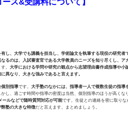
コース
&
受講料について】
を有し、大学でも講義を担当し、学術論文を執筆する現役の研究者
異なるのは、入試審査官である大学教員のニーズを知り尽くし、ア
ます。
大学における学問や研究の観点から志望理由書作成指導や小
確に異なり、大きな強みであると言えます。
全個別指導
です。
大手塾のなかには、指導者一人で複数生徒の指導
しかし、過ごす時間や指導の密度は当然、個別指導のほうが高くな
やメールなどで随時質問対応が可能
です。生徒との連絡を密に取りな
が弊塾の大きな特徴
だと言えます。まとめましょう。