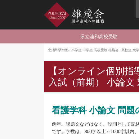
県立浦和高校受験
北浦和駅の塾 | 小学生 中学生 高校受験 雄飛会 | 高校生 
【オンライン個別指導
入試（前期） 小論文
看護学科 小論文 問題
例年、課題文などはなく、設問として記
です。字数は、800字以上～1000字以内