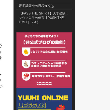
夏期講習会の日程٩( ᐛ )و
【PASS THE SPIRIT】大学受験：
ソウマ先生の伝言【PUSH THE
LIMIT】（４）
で
カ
論
を
り
が