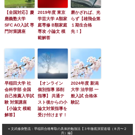
【全国対応】慶
2019年度 東京
磨かざれば、光
應義塾大学
学芸大学 A類家
らず【雄飛会第
SFC AO入試 専
庭専修 B類家庭
１期生合格
門対策講座
専攻 小論文 模
先！】
範解答
早稲田大学 社
【オンライン
2024年度 新潟
会科学部 全国
個別指導 添削
大学 法学部 一
自己推薦入学試
指導】 共通テ
般入試 合格体
験 対策講座
スト後からの小
験記
【小論文 模範
論文対策指導を
解答】
受け付けます！
« 文武修身塾流：早稲田合格奪取の具体的勉強法【３年徹底演習道場（８月〜２
月）編】