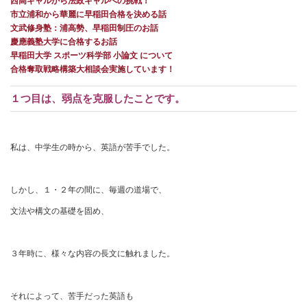
西高ギャルから法政ギャルへの挑戦！
市立浦和から華麗に早稲田合格を決める話
文武修身塾：浦高勢、早稲田制圧のお話
慶應義塾大学に合格するお話
早稲田大学 スポーツ科学部 小論文 について
合格奪取戦略構築大相談会実施しています！
１つ目は、弱点を克服したことです。
私は、中学生の時から、英語が苦手でした。
しかし、１・２年の間に、毎週の道場で、
文法や構文の基礎を固め、
３年時に、様々な内容の長文に触れました。
それによって、苦手だった英語も