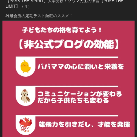
【PASS THE SPIRIT】大学受験：ソウマ先生の伝言【PUSH THE
LIMIT】（４）
雄飛会流の定期テスト熱狂のススメ！