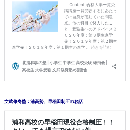
文武修身塾：浦高勢、早稲田制圧のお話