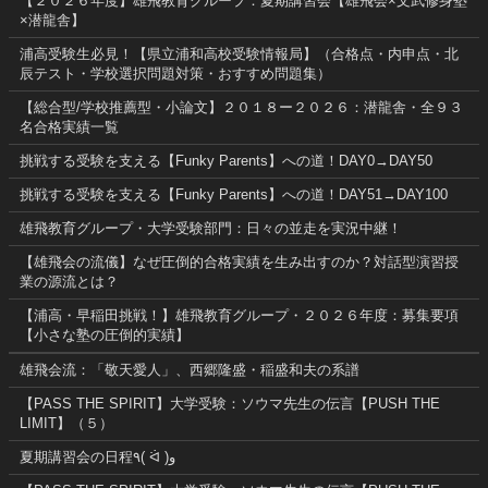
【２０２６年度】雄飛教育グループ：夏期講習会【雄飛会×文武修身塾
×潜龍舎】
浦高受験生必見！【県立浦和高校受験情報局】（合格点・内申点・北
辰テスト・学校選択問題対策・おすすめ問題集）
【総合型/学校推薦型・小論文】２０１８ー２０２６：潜龍舎・全９３
名合格実績一覧
挑戦する受験を支える【Funky Parents】への道！DAY0→DAY50
挑戦する受験を支える【Funky Parents】への道！DAY51→DAY100
雄飛教育グループ・大学受験部門：日々の並走を実況中継！
【雄飛会の流儀】なぜ圧倒的合格実績を生み出すのか？対話型演習授
業の源流とは？
【浦高・早稲田挑戦！】雄飛教育グループ・２０２６年度：募集要項
【小さな塾の圧倒的実績】
雄飛会流：「敬天愛人」、西郷隆盛・稲盛和夫の系譜
【PASS THE SPIRIT】大学受験：ソウマ先生の伝言【PUSH THE
LIMIT】（５）
夏期講習会の日程٩( ᐛ )و