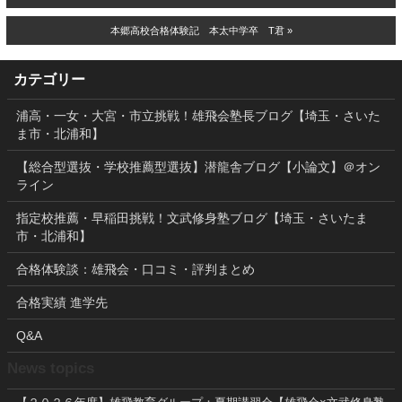
本郷高校合格体験記 本太中学卒 T君 »
カテゴリー
浦高・一女・大宮・市立挑戦！雄飛会塾長ブログ【埼玉・さいた
ま市・北浦和】
【総合型選抜・学校推薦型選抜】潜龍舎ブログ【小論文】＠オン
ライン
指定校推薦・早稲田挑戦！文武修身塾ブログ【埼玉・さいたま
市・北浦和】
合格体験談：雄飛会・口コミ・評判まとめ
合格実績 進学先
Q&A
News topics