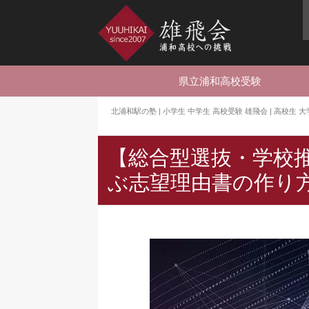
県立浦和高校受験
北浦和駅の塾 | 小学生 中学生 高校受験 雄飛会 | 高校生
【総合型選抜・学校
ぶ志望理由書の作り