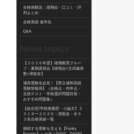
合格体験談：雄飛会・口コミ・評
判まとめ
合格実績 進学先
Q&A
News topics
【２０２６年度】雄飛教育グルー
プ：夏期講習会【雄飛会×文武修身
塾×潜龍舎】
浦高受験生必見！【県立浦和高校
受験情報局】（合格点・内申点・
北辰テスト・学校選択問題対策・
おすすめ問題集）
【総合型/学校推薦型・小論文】２
０１８ー２０２６：潜龍舎・全９
３名合格実績一覧
挑戦する受験を支える【Funky
Parents】への道！DAY0→DAY50