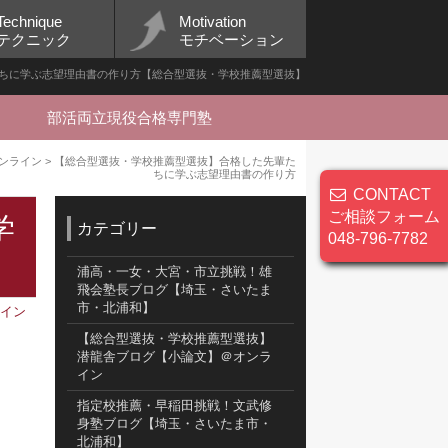
Technique
Motivation
テクニック
モチベーション
ちに学ぶ志望理由書の作り方【総合型選抜・学校推薦型選抜】
部活両立現役合格専門塾
ンライン
>
【総合型選抜・学校推薦型選抜】合格した先輩た
ちに学ぶ志望理由書の作り方
CONTACT
ご相談フォーム
学
カテゴリー
048-796-7782
浦高・一女・大宮・市立挑戦！雄
飛会塾長ブログ【埼玉・さいたま
市・北浦和】
ライン
【総合型選抜・学校推薦型選抜】
潜龍舎ブログ【小論文】＠オンラ
イン
指定校推薦・早稲田挑戦！文武修
身塾ブログ【埼玉・さいたま市・
北浦和】