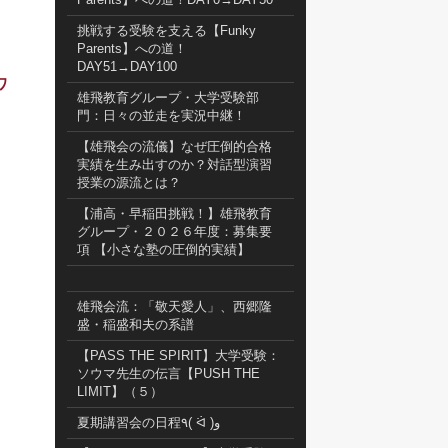
挑戦する受験を支える【Funky
Parents】への道！
DAY51→DAY100
ワ
雄飛教育グループ・大学受験部
門：日々の並走を実況中継！
【雄飛会の流儀】なぜ圧倒的合格
実績を生み出すのか？対話型演習
授業の源流とは？
【浦高・早稲田挑戦！】雄飛教育
グループ・２０２６年度：募集要
項 【小さな塾の圧倒的実績】
雄飛会流：「敬天愛人」、西郷隆
盛・稲盛和夫の系譜
【PASS THE SPIRIT】大学受験：
ソウマ先生の伝言【PUSH THE
LIMIT】（５）
夏期講習会の日程٩( ᐛ )و