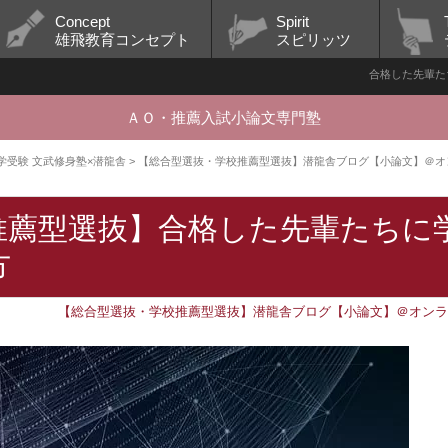
Concept
Spirit
雄飛教育コンセプト
スピリッツ
合格した先輩た
ＡＯ・推薦入試小論文専門塾
 大学受験 文武修身塾×潜龍舎
>
【総合型選抜・学校推薦型選抜】潜龍舎ブログ【小論文】＠オ
推薦型選抜】合格した先輩たちに
方
【総合型選抜・学校推薦型選抜】潜龍舎ブログ【小論文】＠オン