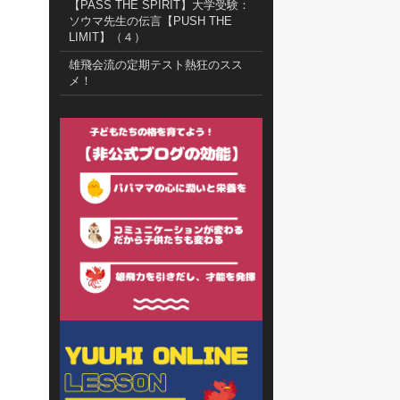
【PASS THE SPIRIT】大学受験：
ソウマ先生の伝言【PUSH THE
LIMIT】（４）
雄飛会流の定期テスト熱狂のスス
メ！