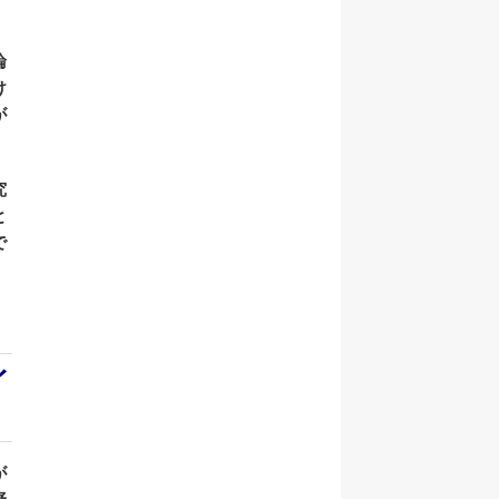
論
け
が
究
と
で
イ
が