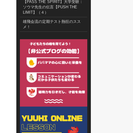
【PASS THE SPIRIT】大学受験：
ソウマ先生の伝言【PUSH THE
LIMIT】（４）
雄飛会流の定期テスト熱狂のスス
メ！