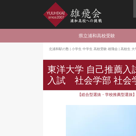
県立浦和高校受験
北浦和駅の塾 | 小学生 中学生 高校受験 雄飛会 | 高校生
東洋大学 自己推薦入試
入試 社会学部 社会
【総合型選抜・学校推薦型選抜