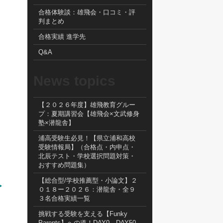
合格体験談：雄飛会・口コミ・評
判まとめ
合格実績 進学先
Q&A
News topics
【２０２６年度】雄飛教育グルー
プ：夏期講習会【雄飛会×文武修身
塾×潜龍舎】
浦高受験生必見！【県立浦和高校
受験情報局】（合格点・内申点・
北辰テスト・学校選択問題対策・
おすすめ問題集）
入
【総合型/学校推薦型・小論文】２
０１８ー２０２６：潜龍舎・全９
３名合格実績一覧
挑戦する受験を支える【Funky
Parents】への道！DAY0→DAY50