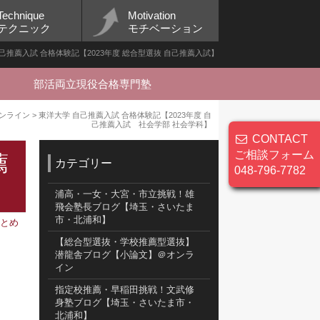
Technique
Motivation
テクニック
モチベーション
己推薦入試 合格体験記【2023年度 総合型選抜 自己推薦入試】
部活両立現役合格専門塾
ンライン
>
東洋大学 自己推薦入試 合格体験記【2023年度 自
己推薦入試 社会学部 社会学科】
CONTACT
ご相談フォーム
薦
カテゴリー
048-796-7782
浦高・一女・大宮・市立挑戦！雄
飛会塾長ブログ【埼玉・さいたま
市・北浦和】
まとめ
【総合型選抜・学校推薦型選抜】
潜龍舎ブログ【小論文】＠オンラ
イン
指定校推薦・早稲田挑戦！文武修
身塾ブログ【埼玉・さいたま市・
北浦和】