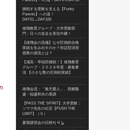
挑戦する受験を支える【Funky
Parents】への道！
DAY51→DAY100
雄飛教育グループ・大学受験部
門：日々の並走を実況中継！
【雄飛会の流儀】なぜ圧倒的合格
実績を生み出すのか？対話型演習
授業の源流とは？
【浦高・早稲田挑戦！】雄飛教育
グループ・２０２６年度：募集要
項 【小さな塾の圧倒的実績】
の
雄飛会流：「敬天愛人」、西郷隆
盛・稲盛和夫の系譜
【PASS THE SPIRIT】大学受験：
ソウマ先生の伝言【PUSH THE
LIMIT】（５）
夏期講習会の日程٩( ᐛ )و