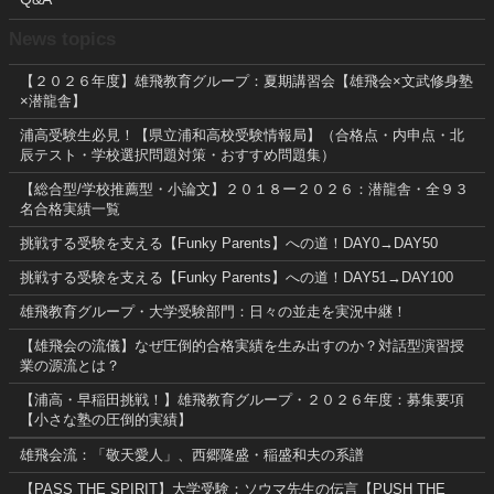
News topics
【２０２６年度】雄飛教育グループ：夏期講習会【雄飛会×文武修身塾
×潜龍舎】
浦高受験生必見！【県立浦和高校受験情報局】（合格点・内申点・北
辰テスト・学校選択問題対策・おすすめ問題集）
【総合型/学校推薦型・小論文】２０１８ー２０２６：潜龍舎・全９３
名合格実績一覧
挑戦する受験を支える【Funky Parents】への道！DAY0→DAY50
挑戦する受験を支える【Funky Parents】への道！DAY51→DAY100
雄飛教育グループ・大学受験部門：日々の並走を実況中継！
【雄飛会の流儀】なぜ圧倒的合格実績を生み出すのか？対話型演習授
業の源流とは？
【浦高・早稲田挑戦！】雄飛教育グループ・２０２６年度：募集要項
【小さな塾の圧倒的実績】
雄飛会流：「敬天愛人」、西郷隆盛・稲盛和夫の系譜
【PASS THE SPIRIT】大学受験：ソウマ先生の伝言【PUSH THE