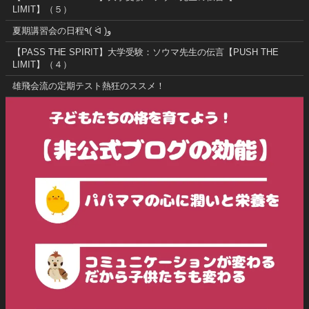
LIMIT】（５）
夏期講習会の日程٩( ᐛ )و
【PASS THE SPIRIT】大学受験：ソウマ先生の伝言【PUSH THE
LIMIT】（４）
雄飛会流の定期テスト熱狂のススメ！