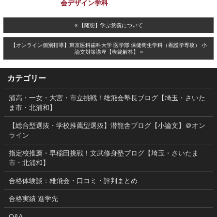
会デザイン学科
« 【随想】学ぶ意義について
【オンライン個別指導】東京医科歯科大学 医学部 保健衛生学科（看護学専攻） 小
論文対策講座【模範解答】 »
カテゴリー
浦高・一女・大宮・市立挑戦！雄飛会塾長ブログ【埼玉・さいた
ま市・北浦和】
【総合型選抜・学校推薦型選抜】潜龍舎ブログ【小論文】＠オン
ライン
指定校推薦・早稲田挑戦！文武修身塾ブログ【埼玉・さいたま
市・北浦和】
合格体験談：雄飛会・口コミ・評判まとめ
合格実績 進学先
Q&A