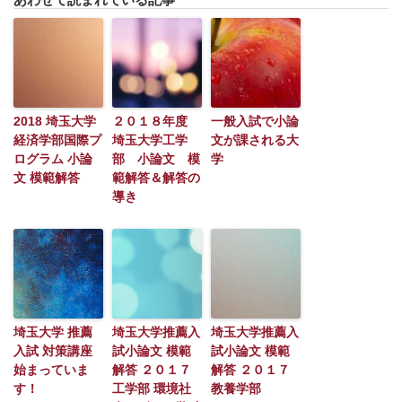
2018 埼玉大学
２０１８年度
一般入試で小論
経済学部国際プ
埼玉大学工学
文が課される大
ログラム 小論
部 小論文 模
学
文 模範解答
範解答＆解答の
導き
埼玉大学 推薦
埼玉大学推薦入
埼玉大学推薦入
入試 対策講座
試小論文 模範
試小論文 模範
始まっていま
解答 ２０１７
解答 ２０１７
す！
工学部 環境社
教養学部