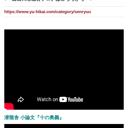
https://www.yu-hikai.com/category/senryuu
潜龍舎 小論文『十の奥義』