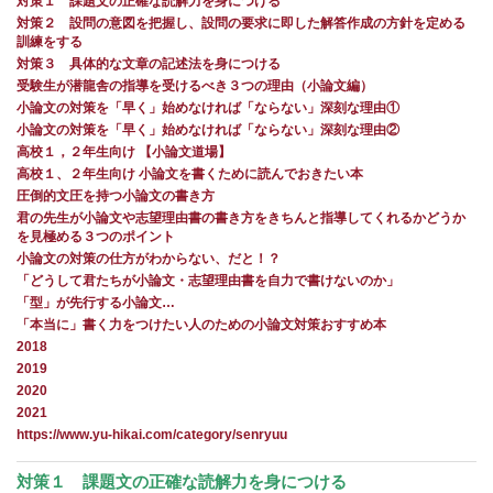
対策１ 課題文の正確な読解力を身につける
対策２ 設問の意図を把握し、設問の要求に即した解答作成の方針を定める
訓練をする
対策３ 具体的な文章の記述法を身につける
受験生が潜龍舎の指導を受けるべき３つの理由（小論文編）
小論文の対策を「早く」始めなければ「ならない」深刻な理由①
小論文の対策を「早く」始めなければ「ならない」深刻な理由②
高校１，２年生向け 【小論文道場】
高校１、２年生向け 小論文を書くために読んでおきたい本
圧倒的文圧を持つ小論文の書き方
君の先生が小論文や志望理由書の書き方をきちんと指導してくれるかどうか
を見極める３つのポイント
小論文の対策の仕方がわからない、だと！？
「どうして君たちが小論文・志望理由書を自力で書けないのか」
「型」が先行する小論文…
「本当に」書く力をつけたい人のための小論文対策おすすめ本
2018
2019
2020
2021
https://www.yu-hikai.com/category/senryuu
対策１ 課題文の正確な読解力を身につける