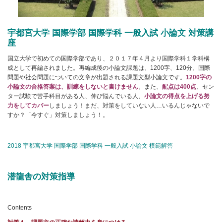
宇都宮大学 国際学部 国際学科 一般入試 小論文 対策講
座
国立大学で初めての国際学部であり、２０１７年４月より国際学科１学科構
成として再編されました。再編成後の小論文課題は、1200字、120分、国際
問題や社会問題についての文章が出題される課題文型小論文です。
1200字の
小論文の合格答案は、訓練をしないと書けません
。また、
配点は400点
、セン
ター試験で苦手科目がある人、伸び悩んでいる人、
小論文の得点を上げる努
力をしてカバー
しましょう！まだ、対策をしていない人…いるんじゃないで
すか？「今すぐ」対策しましょう！。
2018 宇都宮大学 国際学部 国際学科 一般入試 小論文 模範解答
潜龍舎の対策指導
Contents