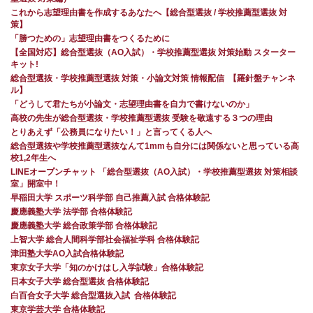
これから志望理由書を作成するあなたへ【総合型選抜 / 学校推薦型選抜 対
策】
「勝つための」志望理由書をつくるために
【全国対応】総合型選抜（AO入試）・学校推薦型選抜 対策始動 スターター
キット!
総合型選抜・学校推薦型選抜 対策・小論文対策 情報配信 【羅針盤チャンネ
ル】
「どうして君たちが小論文・志望理由書を自力で書けないのか」
高校の先生が総合型選抜・学校推薦型選抜 受験を敬遠する３つの理由
とりあえず「公務員になりたい！」と言ってくる人へ
総合型選抜や学校推薦型選抜なんて1mmも自分には関係ないと思っている高
校1,2年生へ
LINEオープンチャット 「総合型選抜（AO入試）・学校推薦型選抜 対策相談
室」開室中！
早稲田大学 スポーツ科学部 自己推薦入試 合格体験記
慶應義塾大学 法学部 合格体験記
慶應義塾大学 総合政策学部 合格体験記
上智大学 総合人間科学部社会福祉学科 合格体験記
津田塾大学AO入試合格体験記
東京女子大学「知のかけはし入学試験」合格体験記
日本女子大学 総合型選抜 合格体験記
白百合女子大学 総合型選抜入試 合格体験記
東京学芸大学 合格体験記