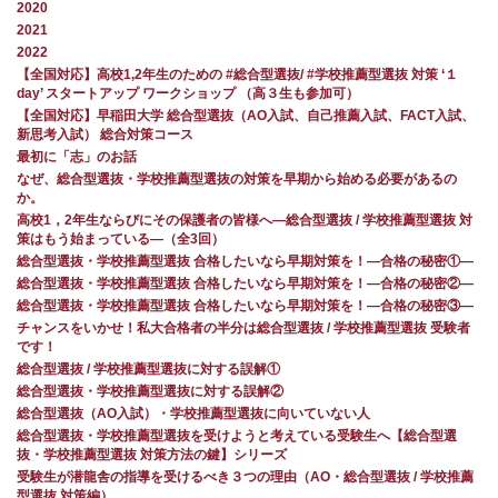
2020
2021
2022
【全国対応】高校1,2年生のための #総合型選抜/ #学校推薦型選抜 対策 ‘１
day’ スタートアップ ワークショップ （高３生も参加可）
【全国対応】早稲田大学 総合型選抜（AO入試、自己推薦入試、FACT入試、
新思考入試） 総合対策コース
最初に「志」のお話
なぜ、総合型選抜・学校推薦型選抜の対策を早期から始める必要があるの
か。
高校1，2年生ならびにその保護者の皆様へ―総合型選抜 / 学校推薦型選抜 対
策はもう始まっている―（全3回）
総合型選抜・学校推薦型選抜 合格したいなら早期対策を！—合格の秘密①—
総合型選抜・学校推薦型選抜 合格したいなら早期対策を！—合格の秘密②—
総合型選抜・学校推薦型選抜 合格したいなら早期対策を！—合格の秘密③—
チャンスをいかせ！私大合格者の半分は総合型選抜 / 学校推薦型選抜 受験者
です！
総合型選抜 / 学校推薦型選抜に対する誤解①
総合型選抜・学校推薦型選抜に対する誤解②
総合型選抜（AO入試）・学校推薦型選抜に向いていない人
総合型選抜・学校推薦型選抜を受けようと考えている受験生へ【総合型選
抜・学校推薦型選抜 対策方法の鍵】シリーズ
受験生が潜龍舎の指導を受けるべき３つの理由（AO・総合型選抜 / 学校推薦
型選抜 対策編）