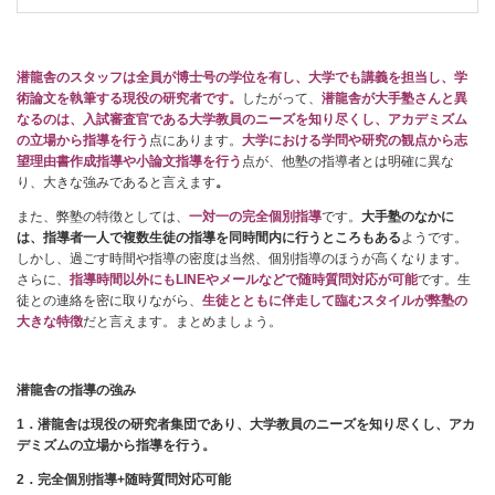
潜龍舎のスタッフは全員が博士号の学位を有し、大学でも講義を担当し、学
術論文を執筆する現役の研究者です。
したがって、
潜龍舎
が大手塾さんと異
なるのは、入試審査官である大学教員のニーズを知り尽くし、アカデミズム
の立場から指導を行う
点にあります。
大学における学問や研究の観点から志
望理由書作成指導や小論文指導を行う
点が、他塾の指導者とは明確に異な
り、大きな強みであると言えます
。
また、弊塾の特徴としては、
一対一の完全個別指導
です。
大手塾のなかに
は、指導者一人で複数生徒の指導を同時間内に行うところもある
ようです。
しかし、過ごす時間や指導の密度は当然、個別指導のほうが高くなります。
さらに、
指導時間以外にもLINEやメールなどで随時質問対応が可能
です。生
徒との連絡を密に取りながら、
生徒とともに伴走して臨むスタイルが弊塾の
大きな特徴
だと言えます。まとめましょう。
潜龍舎の指導の強み
1
．潜龍舎は現役の研究者集団であり、大学教員のニーズを知り尽くし、アカ
デミズムの立場から指導を行う。
2
．完全個別指導+随時質問対応可能