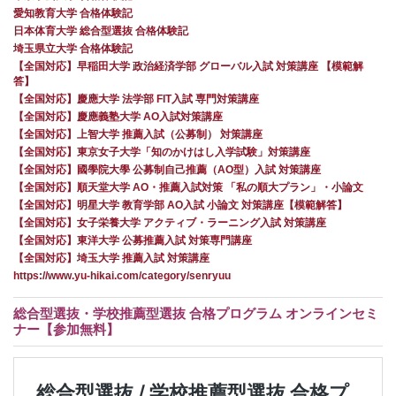
愛知教育大学 合格体験記
日本体育大学 総合型選抜 合格体験記
埼玉県立大学 合格体験記
【全国対応】早稲田大学 政治経済学部 グローバル入試 対策講座 【模範解
答】
【全国対応】慶應大学 法学部 FIT入試 専門対策講座
【全国対応】慶應義塾大学 AO入試対策講座
【全国対応】上智大学 推薦入試（公募制） 対策講座
【全国対応】東京女子大学「知のかけはし入学試験」対策講座
【全国対応】國學院大學 公募制自己推薦（AO型）入試 対策講座
【全国対応】順天堂大学 AO・推薦入試対策 「私の順大プラン」・小論文
【全国対応】明星大学 教育学部 AO入試 小論文 対策講座【模範解答】
【全国対応】女子栄養大学 アクティブ・ラーニング入試 対策講座
【全国対応】東洋大学 公募推薦入試 対策専門講座
【全国対応】埼玉大学 推薦入試 対策講座
https://www.yu-hikai.com/category/senryuu
総合型選抜・学校推薦型選抜 合格プログラム オンラインセミ
ナー【参加無料】