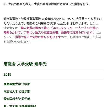
3
．生徒の将来を考え、生徒の問題や課題に寄り添った指導を行う。
総合型選抜・学校推薦型選抜 志望者のみなさん、ぜひ、大手塾さんも見てい
ただいたうえで、弊塾のご利用をご検討いただければと存じます。
しかし、
潜龍舎では、
職人気質の極めて強いプロのスタッフが、一人一人の生徒に、
時間をかけて、丁寧に小論文や志望理由書、面接等の対策を行います。
した
がって、
指導できる生徒数に限りがあります
ので、お早目のご相談、ご入会
をお願いいたします。
潜龍舎 大学受験 進学先
2018
慶應義塾大学 法学部
同志社大学 心理学部
愛知医科大学 医学部
順天堂大学 医療看護学部