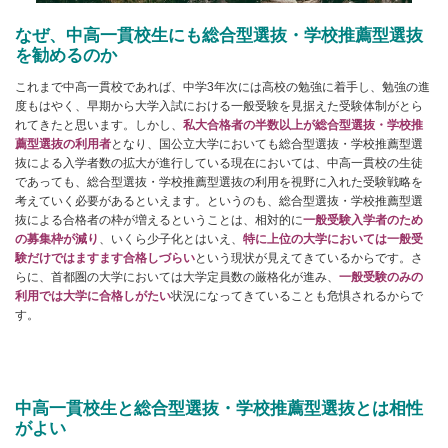
なぜ、中高一貫校生にも総合型選抜・学校推薦型選抜
を勧めるのか
これまで中高一貫校であれば、中学3年次には高校の勉強に着手し、勉強の進
度もはやく、早期から大学入試における一般受験を見据えた受験体制がとら
れてきたと思います。しかし、
私大合格者の半数以上が総合型選抜・学校推
薦型選抜の利用者
となり、国公立大学においても総合型選抜・学校推薦型選
抜による入学者数の拡大が進行している現在においては、中高一貫校の生徒
であっても、総合型選抜・学校推薦型選抜の利用を視野に入れた受験戦略を
考えていく必要があるといえます。というのも、総合型選抜・学校推薦型選
抜による合格者の枠が増えるということは、相対的に
一般受験入学者のため
の募集枠が減り
、いくら少子化とはいえ、
特に上位の大学においては一般受
験だけではますます合格しづらい
という現状が見えてきているからです。さ
らに、首都圏の大学においては大学定員数の厳格化が進み、
一般受験のみの
利用では大学に合格しがたい
状況になってきていることも危惧されるからで
す。
中高一貫校生と総合型選抜・学校推薦型選抜とは相性
がよい