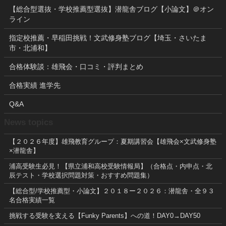
【総合型選抜・学校推薦型選抜】潜龍舎ブログ【小論文】＠オン
ライン
指定校推薦・早稲田挑戦！文武修身塾ブログ【埼玉・さいたま
市・北浦和】
合格体験談：雄飛会・口コミ・評判まとめ
合格実績 進学先
Q&A
News topics
【２０２６年度】雄飛教育グループ：夏期講習会【雄飛会×文武修身塾
×潜龍舎】
浦高受験生必見！【県立浦和高校受験情報局】（合格点・内申点・北
辰テスト・学校選択問題対策・おすすめ問題集）
【総合型/学校推薦型・小論文】２０１８ー２０２６：潜龍舎・全９３
名合格実績一覧
挑戦する受験を支える【Funky Parents】への道！DAY0→DAY50