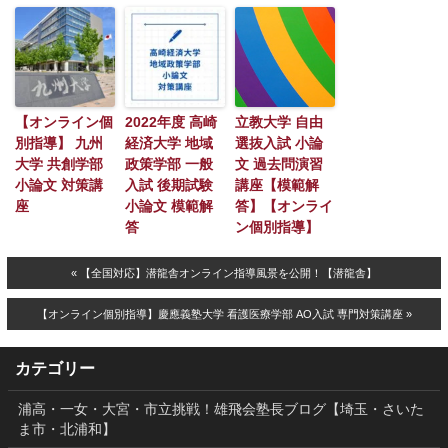
【オンライン個
2022年度 高崎
立教大学 自由
別指導】 九州
経済大学 地域
選抜入試 小論
大学 共創学部
政策学部 一般
文 過去問演習
小論文 対策講
入試 後期試験
講座【模範解
座
小論文 模範解
答】【オンライ
答
ン個別指導】
« 【全国対応】潜龍舎オンライン指導風景を公開！【潜龍舎】
【オンライン個別指導】慶應義塾大学 看護医療学部 AO入試 専門対策講座 »
カテゴリー
浦高・一女・大宮・市立挑戦！雄飛会塾長ブログ【埼玉・さいた
ま市・北浦和】