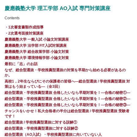
慶應義塾大学 理工学部 AO入試 専門対策講座
Contents
・1次審査書類作成指導
・2次選考面接対策講座
慶應義塾大学 一般入試 小論文対策講座
慶應義塾大学 法学部 FIT入試対策講座
慶應義塾大学 総合政策学部 小論文対策
慶應義塾大学 環境情報学部 小論文対策
最初に「志」のお話
なぜ、総合型選抜・学校推薦型選抜の対策を早期から始める必要があるの
か。
高校1，2年生ならびにその保護者の皆様へ―総合型選抜 / 学校推薦型選抜 対
策はもう始まっている―（全3回）
総合型選抜・学校推薦型選抜 合格したいなら早期対策を！—合格の秘密①—
総合型選抜・学校推薦型選抜 合格したいなら早期対策を！—合格の秘密②—
総合型選抜・学校推薦型選抜 合格したいなら早期対策を！—合格の秘密③—
チャンスをいかせ！私大合格者の半分は総合型選抜 / 学校推薦型選抜 受験者
です！
総合型選抜 / 学校推薦型選抜に対する誤解①
総合型選抜・学校推薦型選抜に対する誤解②
総合型選抜（AO入試）・学校推薦型選抜に向いていない人