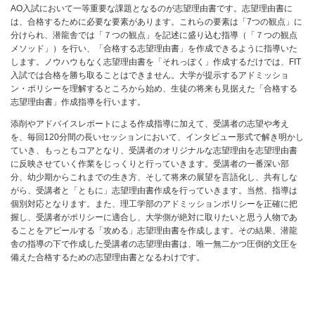
AO入試において一等重要な課題となるのが志望理由書です。志望理由書に
は、合格するために必要な要素があります。これらの要素は「7つの観点」に
分けられ、潜龍舎では「７つの観点」を記述に盛り込む指導（「７つの観点
メソッド」）を行い、「合格する志望理由書」を作成できるように指導いた
します。ノウハウもなく志望理由書を「それっぽく」作成するだけでは、FIT
入試では合格を勝ち取ることはできません。大学が提示するアドミッショ
ン・ポリシーを理解するところから始め、生徒の将来も見据えた「合格する
志望理由書」作成指導を行います。
添削やアドバイスレポートによる作成指導に加えて、受講者の志望や考え
を、毎回120分間の長いセッションにおいて、インタビュー形式で解き明かし
ていき、もっともコアとなり、受講者のオリジナルな志望理由を志望理由書
に反映させていく作業をじっくりと行っていきます。受講者の一番深い部
分、幼少期からこれまでの生き方、そして将来の展望を言語化し、共有しな
がら、受講者と「ともに」志望理由書作成を行っていきます。当然、指導は
個別対応となります。また、理工学部のアドミッションポリシーを正確に把
握し、受講者がポリシーに適合し、大学側が絶対に取りたいと思う人物であ
ることをアピールする「攻める」志望理由書を作成します。その結果、潜龍
舎の指導の下で作成した受講者の志望理由書は、唯一無二かつ圧倒的文圧を
備えた合格するための志望理由書となるわけです。