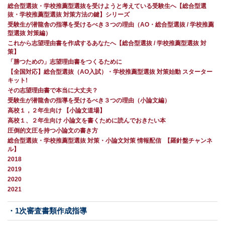
総合型選抜・学校推薦型選抜を受けようと考えている受験生へ【総合型選
抜・学校推薦型選抜 対策方法の鍵】シリーズ
受験生が潜龍舎の指導を受けるべき３つの理由（AO・総合型選抜 / 学校推薦
型選抜 対策編）
これから志望理由書を作成するあなたへ【総合型選抜 / 学校推薦型選抜 対
策】
「勝つための」志望理由書をつくるために
【全国対応】総合型選抜（AO入試）・学校推薦型選抜 対策始動 スターター
キット!
その志望理由書で本当に大丈夫？
受験生が潜龍舎の指導を受けるべき３つの理由（小論文編）
高校１，２年生向け 【小論文道場】
高校１、２年生向け 小論文を書くために読んでおきたい本
圧倒的文圧を持つ小論文の書き方
総合型選抜・学校推薦型選抜 対策・小論文対策 情報配信 【羅針盤チャンネ
ル】
2018
2019
2020
2021
・1次審査書類作成指導