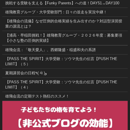
挑戦する受験を支える【Funky Parents】への道！DAY51→DAY100
雄飛教育グループ・大学受験部門：日々の並走を実況中継！
【雄飛会の流儀】なぜ圧倒的合格実績を生み出すのか？対話型演習授
業の源流とは？
【浦高・早稲田挑戦！】雄飛教育グループ・２０２６年度：募集要項
【小さな塾の圧倒的実績】
雄飛会流：「敬天愛人」、西郷隆盛・稲盛和夫の系譜
【PASS THE SPIRIT】大学受験：ソウマ先生の伝言【PUSH THE
LIMIT】（５）
夏期講習会の日程٩( ᐛ )و
【PASS THE SPIRIT】大学受験：ソウマ先生の伝言【PUSH THE
LIMIT】（４）
雄飛会流の定期テスト熱狂のススメ！