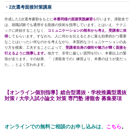
・
2
次選考面接対策講座
作成した1次選考書類をもとに
本番同様の面接実践練習
を
行います。潜龍舎で
は、就職試験でも通用する面接の技術を指導しています。とはいえ、テクニ
ックに終始することなく、
コミュニケーションの根本から考え、受講者に体
得
してもらいます。すなわち、人に何かを伝えるときに最も効果的かつ重要
なことはいったい何なのかを考えながら、本質的なコミュニケーションのあ
り方を模索、工夫することによって、
受講者自身の個性や魅力が輝く面接を
行えるように指導します。
他方で、非常に厳しい質問を行い、本番以上の緊
張が走ります。その結果、「（潜龍舎での）練習より、本番のほうが楽だっ
た。」とよく言われます。
【オンライン個別指導】総合型選抜・学校推薦型選抜
対策 / 大学入試小論文 対策 専門塾 潜龍舎 募集要項
オンラインでの無料ご相談のお申し込みは、
こちら
。