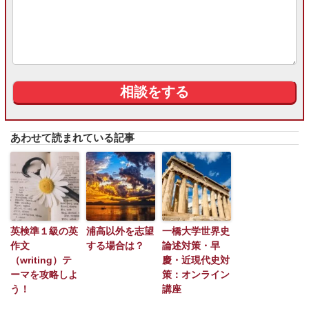
あわせて読まれている記事
英検準１級の英
浦高以外を志望
一橋大学世界史
作文
する場合は？
論述対策・早
（writing）テ
慶・近現代史対
ーマを攻略しよ
策：オンライン
う！
講座