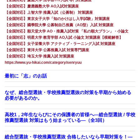
【全国対応】慶應義塾大学 AO入試対策講座
【全国対応】上智大学 推薦入試（公募制） 対策講座
【全国対応】東京女子大学「知のかけはし入学試験」対策講座
【全国対応】國學院大學 公募制自己推薦（AO型）入試 対策講座
【全国対応】順天堂大学 AO・推薦入試対策 「私の順大プラン」・小論文
【全国対応】明星大学 教育学部 AO入試 小論文 対策講座【模範解答】
【全国対応】女子栄養大学 アクティブ・ラーニング入試 対策講座
【全国対応】東洋大学 公募推薦入試 対策専門講座
【全国対応】埼玉大学 推薦入試 対策講座
https://www.yu-hikai.com/category/senryuu
最初に「志」のお話
なぜ、総合型選抜・学校推薦型選抜の対策を早期から始める
必要があるのか。
高校1，2年生ならびにその保護者の皆様へ―総合型選抜 / 学校
推薦型選抜 対策はもう始まっている―（全3回）
総合型選抜・学校推薦型選抜 合格したいなら早期対策を！—