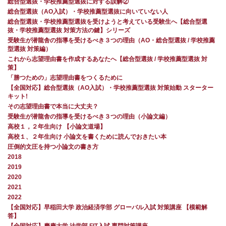
総合型選抜・学校推薦型選抜に対する誤解②
総合型選抜（AO入試）・学校推薦型選抜に向いていない人
総合型選抜・学校推薦型選抜を受けようと考えている受験生へ【総合型選
抜・学校推薦型選抜 対策方法の鍵】シリーズ
受験生が潜龍舎の指導を受けるべき３つの理由（AO・総合型選抜 / 学校推薦
型選抜 対策編）
これから志望理由書を作成するあなたへ【総合型選抜 / 学校推薦型選抜 対
策】
「勝つための」志望理由書をつくるために
【全国対応】総合型選抜（AO入試）・学校推薦型選抜 対策始動 スターター
キット!
その志望理由書で本当に大丈夫？
受験生が潜龍舎の指導を受けるべき３つの理由（小論文編）
高校１，２年生向け 【小論文道場】
高校１、２年生向け 小論文を書くために読んでおきたい本
圧倒的文圧を持つ小論文の書き方
2018
2019
2020
2021
2022
【全国対応】早稲田大学 政治経済学部 グローバル入試 対策講座 【模範解
答】
【全国対応】慶應大学 法学部 FIT入試 専門対策講座