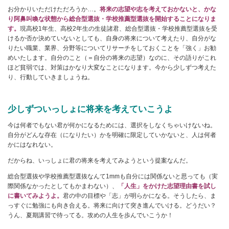
お分かりいただけただろうか…。
将来の志望や志を考えておかないと、かな
り阿鼻叫喚な状態から総合型選抜・学校推薦型選抜を開始することになりま
す。
現高校1年生、高校2年生の生徒諸君、総合型選抜・学校推薦型選抜を受
けるか否か決めていないとしても、自身の将来について考えたり、自分がな
りたい職業、業界、分野等についてリサーチをしておくことを「強く」お勧
めいたします。自分のこと（＝自分の将来の志望）なのに、その語りがこれ
ほど貧弱では、対策はかなり大変なことになります。今から少しずつ考えた
り、行動していきましょうね。
少しずついっしょに将来を考えていこうよ
今は何者でもない君が何かになるためには、選択をしなくちゃいけないね。
自分がどんな存在（になりたい）かを明確に限定していかないと、人は何者
かにはなれない。
だからね、いっしょに君の将来を考えてみようという提案なんだ。
総合型選抜や学校推薦型選抜なんて1mmも自分には関係ないと思っても（実
際関係なかったとしてもかまわない）、
「人生」をかけた志望理由書を試し
に書いてみようよ。
君の中の目標や「志」が明らかになる。そうしたら、ま
っすぐに勉強にも向き合える。将来に向けて突き進んでいける。どうだい？
うん、夏期講習で待ってる。攻めの人生を歩んでいこうか！