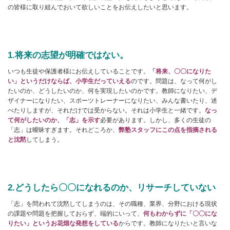
の皆様に取り組んでおいて欲しいことをお伝えしたいと思います。
1.将来の志望が明確ではない。
いつも生徒や保護者様にお伝えしていることです。
「将来、〇〇になりた
い」というだけならば、小学生だっていえる
のです。問題は、なって何がし
たいのか、どうしたいのか、何を実現したいのかです。教師になりたい、デ
ザイナーになりたい、スポーツトレーナーになりたい、みんな書いたり、述
べたりしますが、それだけでは受からない。それは小学生と一緒です。
なっ
て何がしたいのか、「志」を示す
必要があります。しかし、多くの生徒の
「志」は曖昧すぎます。それどころか、
弊塾スタッフにこの点を指摘される
と沈黙
してしまう。
2.どうしたら〇〇になれるのか、リサーチしていない
「志」を問われて沈黙してしまうのは、その職種、業界、分野における現状
の課題や問題を把握しておらず、端的にいって、
何もわからずに「〇〇にな
りたい」というお花畑な発想をしている
からです。教師になりたいと言いな