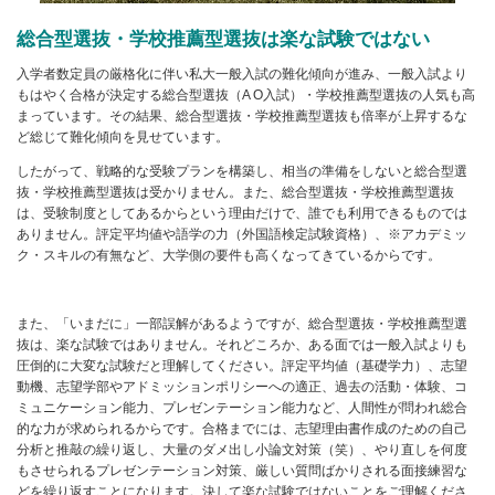
総合型選抜・学校推薦型選抜は楽な試験ではない
入学者数定員の厳格化に伴い私大一般入試の難化傾向が進み、一般入試より
もはやく合格が決定する総合型選抜（A O入試）・学校推薦型選抜の人気も高
まっています。その結果、総合型選抜・学校推薦型選抜も倍率が上昇するな
ど総じて難化傾向を見せています。
したがって、戦略的な受験プランを構築し、相当の準備をしないと総合型選
抜・学校推薦型選抜は受かりません。また、総合型選抜・学校推薦型選抜
は、受験制度としてあるからという理由だけで、誰でも利用できるものでは
ありません。評定平均値や語学の力（外国語検定試験資格）、※アカデミッ
ク・スキルの有無など、大学側の要件も高くなってきているからです。
また、「いまだに」一部誤解があるようですが、総合型選抜・学校推薦型選
抜は、楽な試験ではありません。それどころか、ある面では一般入試よりも
圧倒的に大変な試験だと理解してください。評定平均値（基礎学力）、志望
動機、志望学部やアドミッションポリシーへの適正、過去の活動・体験、コ
ミュニケーション能力、プレゼンテーション能力など、人間性が問われ総合
的な力が求められるからです。合格までには、志望理由書作成のための自己
分析と推敲の繰り返し、大量のダメ出し小論文対策（笑）、やり直しを何度
もさせられるプレゼンテーション対策、厳しい質問ばかりされる面接練習な
どを繰り返すことになります。決して楽な試験ではないことをご理解くださ