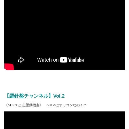
【羅針盤チャンネル】Vol.2
《SDGs と 志望動機書》 SDGsはオワコンなの！？