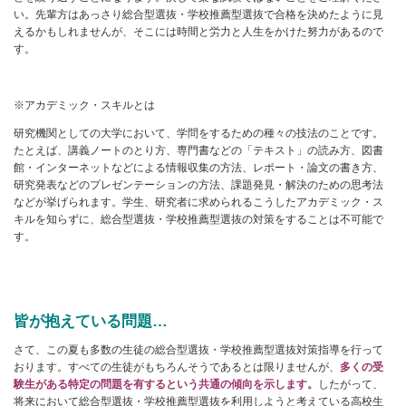
い。先輩方はあっさり総合型選抜・学校推薦型選抜で合格を決めたように見
えるかもしれませんが、そこには時間と労力と人生をかけた努力があるので
す。
※アカデミック・スキルとは
研究機関としての大学において、学問をするための種々の技法のことです。
たとえば、講義ノートのとり方、専門書などの「テキスト」の読み方、図書
館・インターネットなどによる情報収集の方法、レポート・論文の書き方、
研究発表などのプレゼンテーションの方法、課題発見・解決のための思考法
などが挙げられます。学生、研究者に求められるこうしたアカデミック・ス
キルを知らずに、総合型選抜・学校推薦型選抜の対策をすることは不可能で
す。
皆が抱えている問題…
さて、この夏も多数の生徒の総合型選抜・学校推薦型選抜対策指導を行って
おります。すべての生徒がもちろんそうであるとは限りませんが、
多くの受
験生がある特定の問題を有するという共通の傾向を示します。
したがって、
将来において総合型選抜・学校推薦型選抜を利用しようと考えている高校生