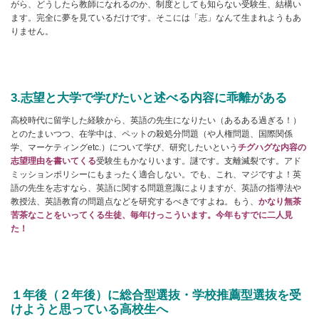
がら、どうしたら教師になれるのか、制度としても知らない受験生、結構い
ます。完全に夢を見ているだけです。そこには「志」なんて生まれようもあ
りません。
3.志望と大学で学びたいと述べる内容に乖離がある
高校時代に留学した経験から、英語の先生になりたい（あるある過ぎる！）
とのたまいつつ、在学中は、ペットの殺処分問題（や人権問題、国際関係
学、マーケティングetc.）について学び、研究したいという
チグハグな内容の
志望理由を書いてくる
受験生もかなりいます。謎です。支離滅裂です。アド
ミッションポリシーにもまったく適合しない。でも、これ、マジですよ！英
語の先生を志すなら、英語に関する問題意識によりますが、英語の指導法や
教授法、英語教育の問題点などを研究するべきですよね。もう、
かなり無茶
苦茶なことをいってくる生徒、毎年けっこういます。今年もすでに二人見
た！
１年後（２年後）に総合型選抜・学校推薦型選抜を受
けようと思っている高校生へ