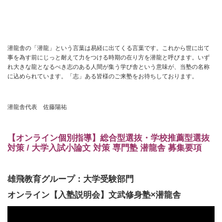
潜龍舎の「潜龍」という言葉は易経に出てくる言葉です。これから世に出て
事を為す前にじっと耐えて力をつける時期の在り方を潜龍と呼びます。いず
れ大きな龍となるべき志のある人間が集う学び舎という意味が、当塾の名称
に込められています。「志」ある皆様のご来塾をお待ちしております。
潜龍舎代表 佐藤陽祐
【オンライン個別指導】総合型選抜・学校推薦型選抜
対策 / 大学入試小論文 対策 専門塾 潜龍舎 募集要項
雄飛教育グループ：大学受験部門
オンライン【入塾説明会】文武修身塾×潜龍舎