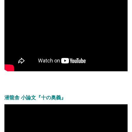
潜龍舎 小論文『十の奥義』