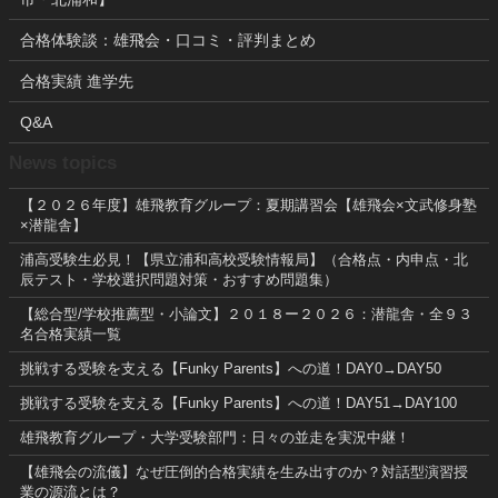
合格体験談：雄飛会・口コミ・評判まとめ
合格実績 進学先
Q&A
News topics
【２０２６年度】雄飛教育グループ：夏期講習会【雄飛会×文武修身塾
×潜龍舎】
浦高受験生必見！【県立浦和高校受験情報局】（合格点・内申点・北
辰テスト・学校選択問題対策・おすすめ問題集）
【総合型/学校推薦型・小論文】２０１８ー２０２６：潜龍舎・全９３
名合格実績一覧
挑戦する受験を支える【Funky Parents】への道！DAY0→DAY50
挑戦する受験を支える【Funky Parents】への道！DAY51→DAY100
雄飛教育グループ・大学受験部門：日々の並走を実況中継！
【雄飛会の流儀】なぜ圧倒的合格実績を生み出すのか？対話型演習授
業の源流とは？