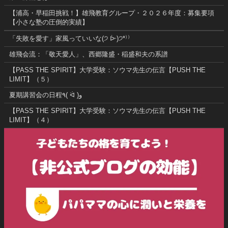
【浦高・早稲田挑戦！】雄飛教育グループ・２０２６年度：募集要項
【小さな塾の圧倒的実績】
「失敗を愛す」家風っていいな(੭ ᐕ)੭*⁾⁾
雄飛会流：「敬天愛人」、西郷隆盛・稲盛和夫の系譜
【PASS THE SPIRIT】大学受験：ソウマ先生の伝言【PUSH THE
LIMIT】（５）
夏期講習会の日程٩( ᐛ )و
【PASS THE SPIRIT】大学受験：ソウマ先生の伝言【PUSH THE
LIMIT】（４）