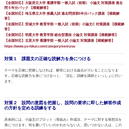
【全国対応】大阪府立大学 看護学類 一般入試（前期） 小論文 対策講座 過去
問５年分パック 【模範解答】
【全国対応】埼玉県立大学 推薦入試 過去問演習6年分パック講座 【模範解
答】
【全国対応】茨城大学 教育学部 一般入試（前期）小論文C 対策講座 【模範解
答】
【全国対応】明星大学 教育学部 総合型選抜 小論文 対策講座【模範解答】
【全国対応】北里大学 看護学部 一般入試 小論文 対策講座【模範解答】
https://www.yu-hikai.com/category/senryuu
対策１ 課題文の正確な読解力を身につける
テーマを正確に把握しなければ、解答における論点がズレることになりま
す。正確な読解力を身につけるべく、「読む」訓練を講師といっしょに行い
ます。
対策２ 設問の意図を把握し、設問の要求に即した解答作成
の方針を定める訓練をする
具体的には、小論文のプロット（骨組み）作成法、テーマに対する発想法を
身につけます。何を書いていいのかわからない人、思いつかない人は、この