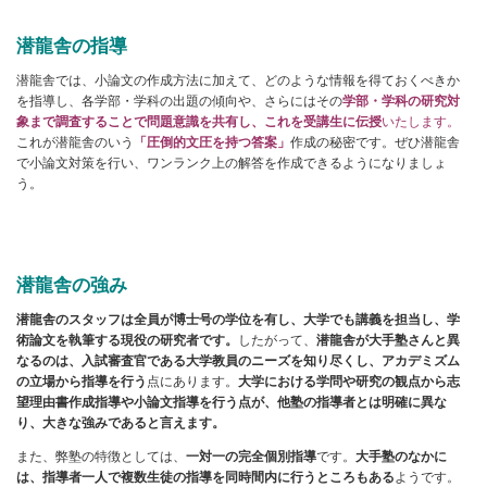
潜龍舎の指導
潜龍舎では、小論文の作成方法に加えて、どのような情報を得ておくべきか
を指導し、各学部・学科の出題の傾向や、さらにはその
学部・学科の研究対
象まで調査することで問題意識を共有し、これを受講生に伝授
いたします。
これが潜龍舎のいう
「圧倒的文圧を持つ答案」
作成の秘密です。ぜひ潜龍舎
で小論文対策を行い、ワンランク上の解答を作成できるようになりましょ
う。
潜龍舎の強み
潜龍舎のスタッフは全員が博士号の学位を有し、大学でも講義を担当し、学
術論文を執筆する現役の研究者です。
したがって、
潜龍舎
が大手塾さんと異
なるのは、入試審査官である大学教員のニーズを知り尽くし、アカデミズム
の立場から指導を行う
点にあります。
大学における学問や研究の観点から志
望理由書作成指導や小論文指導を行う点が、他塾の指導者とは明確に異な
り、大きな強みであると言えます。
また、弊塾の特徴としては、
一対一の完全個別指導
です。
大手塾のなかに
は、指導者一人で複数生徒の指導を同時間内に行うところもある
ようです。