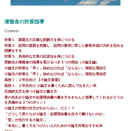
潜龍舎の対策指導
Contents
対策１ 課題文の正確な読解力を身につける
対策２ 設問の意図を把握し、設問の要求に即した解答作成の方針を定める
訓練をする
対策３ 具体的な文章の記述法を身につける
受験生が潜龍舎の指導を受けるべき３つの理由（小論文編）
小論文の対策を「早く」始めなければ「ならない」深刻な理由①
小論文の対策を「早く」始めなければ「ならない」深刻な理由②
高校１，２年生向け 【小論文道場】
高校１、２年生向け 小論文を書くために読んでおきたい本
圧倒的文圧を持つ小論文の書き方
君の先生が小論文や志望理由書の書き方をきちんと指導してくれるかどうか
を見極める３つのポイント
小論文の対策の仕方がわからない、だと！？
「どうして君たちが小論文・志望理由書を自力で書けないのか」
「型」が先行する小論文…
「本当に」書く力をつけたい人のための小論文対策おすすめ本