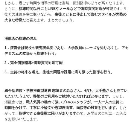
しかし、過ごす時間や指導の密度は当然、個別指導のほうが高くなります。
さらに、
指導時間以外にもLINEやメールなどで随時質問対応が可能
です。生
徒との連絡を密に取りながら、
生徒とともに伴走して臨むスタイルが弊塾の
大きな特徴
だと言えます。まとめましょう。
潜龍舎の指導の強み
1
．潜龍舎は現役の研究者集団であり、大学教員のニーズを知り尽くし、アカ
デミズムの立場から指導を行う。
2
．完全個別指導+随時質問対応可能
3
．生徒の将来を考え、生徒の問題や課題に寄り添った指導を行う。
総合型選抜・学校推薦型選抜 志望者のみなさん、ぜひ、大手塾さんも見てい
ただいたうえで、弊塾のご利用をご検討いただければと存じます。
しかし、
潜龍舎では、
職人気質の極めて強いプロのスタッフが、一人一人の生徒に、
時間をかけて、丁寧に小論文や志望理由書、面接等の対策を行います。
した
がって、
指導できる生徒数に限りがあります
ので、お早目のご相談、ご入会
をお願いいたします。