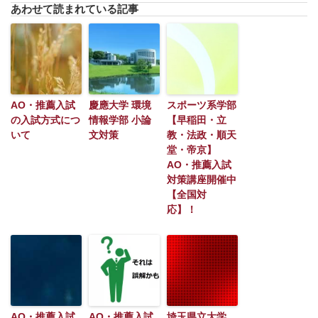
あわせて読まれている記事
AO・推薦入試
慶應大学 環境
スポーツ系学部
の入試方式につ
情報学部 小論
【早稲田・立
いて
文対策
教・法政・順天
堂・帝京】
AO・推薦入試
対策講座開催中
【全国対
応】！
AO・推薦入試
AO・推薦入試
埼玉県立大学