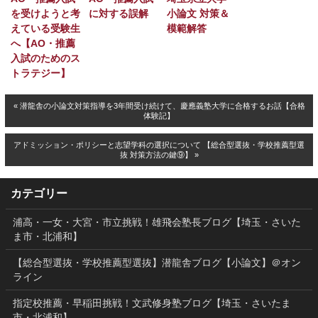
を受けようと考
に対する誤解
小論文 対策＆
えている受験生
模範解答
へ【AO・推薦
入試のためのス
トラテジー】
« 潜龍舎の小論文対策指導を3年間受け続けて、慶應義塾大学に合格するお話【合格
体験記】
アドミッション・ポリシーと志望学科の選択について 【総合型選抜・学校推薦型選
抜 対策方法の鍵⑨】 »
カテゴリー
浦高・一女・大宮・市立挑戦！雄飛会塾長ブログ【埼玉・さいた
ま市・北浦和】
【総合型選抜・学校推薦型選抜】潜龍舎ブログ【小論文】＠オン
ライン
指定校推薦・早稲田挑戦！文武修身塾ブログ【埼玉・さいたま
市・北浦和】