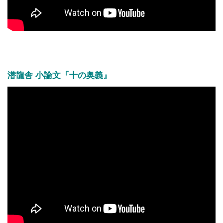
潜龍舎 小論文『十の奥義』