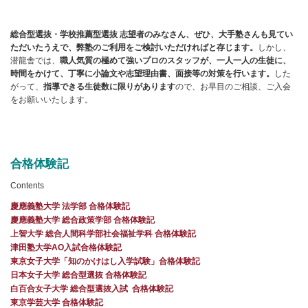
総合型選抜・学校推薦型選抜 志望者のみなさん、ぜひ、大手塾さんも見てい
ただいたうえで、弊塾のご利用をご検討いただければと存じます。
しかし、
潜龍舎では、
職人気質の極めて強いプロのスタッフが、一人一人の生徒に、
時間をかけて、丁寧に小論文や志望理由書、面接等の対策を行います。
した
がって、
指導できる生徒数に限りがあります
ので、お早目のご相談、ご入会
をお願いいたします。
合格体験記
Contents
慶應義塾大学 法学部 合格体験記
慶應義塾大学 総合政策学部 合格体験記
上智大学 総合人間科学部社会福祉学科 合格体験記
津田塾大学AO入試合格体験記
東京女子大学「知のかけはし入学試験」合格体験記
日本女子大学 総合型選抜 合格体験記
白百合女子大学 総合型選抜入試 合格体験記
東京学芸大学 合格体験記