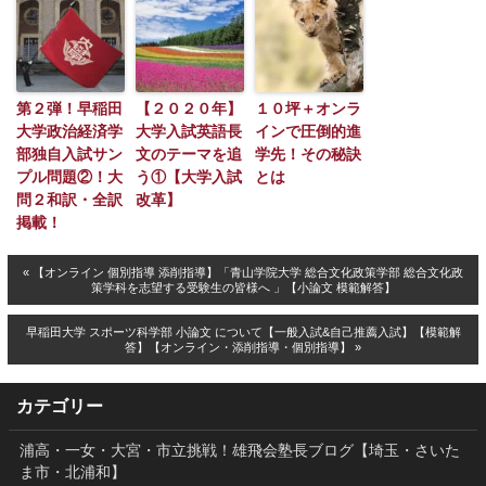
第２弾！早稲田
【２０２０年】
１０坪＋オンラ
大学政治経済学
大学入試英語長
インで圧倒的進
部独自入試サン
文のテーマを追
学先！その秘訣
プル問題②！大
う①【大学入試
とは
問２和訳・全訳
改革】
掲載！
« 【オンライン 個別指導 添削指導】「青山学院大学 総合文化政策学部 総合文化政
策学科を志望する受験生の皆様へ 」【小論文 模範解答】
早稲田大学 スポーツ科学部 小論文 について【一般入試&自己推薦入試】【模範解
答】【オンライン・添削指導・個別指導】 »
カテゴリー
浦高・一女・大宮・市立挑戦！雄飛会塾長ブログ【埼玉・さいた
ま市・北浦和】