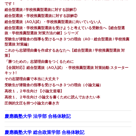
です！
総合型選抜 / 学校推薦型選抜に対する誤解①
総合型選抜・学校推薦型選抜に対する誤解②
総合型選抜（AO入試）・学校推薦型選抜に向いていない人
総合型選抜・学校推薦型選抜を受けようと考えている受験生へ【総合型選
抜・学校推薦型選抜 対策方法の鍵】シリーズ
受験生が潜龍舎の指導を受けるべき３つの理由（AO・総合型選抜 / 学校推薦
型選抜 対策編）
これから志望理由書を作成するあなたへ【総合型選抜 / 学校推薦型選抜 対
策】
「勝つための」志望理由書をつくるために
【全国対応】総合型選抜（AO入試）・学校推薦型選抜 対策始動 スターター
キット!
その志望理由書で本当に大丈夫？
受験生が潜龍舎の指導を受けるべき３つの理由（小論文編）
高校１，２年生向け 【小論文道場】
高校１、２年生向け 小論文を書くために読んでおきたい本
圧倒的文圧を持つ小論文の書き方
慶應義塾大学 法学部 合格体験記
慶應義塾大学 総合政策学部 合格体験記