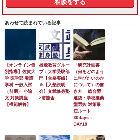
あわせて読まれている記事
【オンライン個
雄飛教育グルー
「研究計画書
別指導】佐賀大
プ：大学受験部
（何をどのよう
学 医学部 看護
門【合格実績】
に学びたいのか
学科 一般入試
＆【入塾説明
について）の書
（前期） 小論
会】文武修身塾
き方」 総合型
文 対策講座
×潜龍舎
選抜・学校推薦
【模範解答】
型選抜 対策最
短ルート
30days：
DAY18