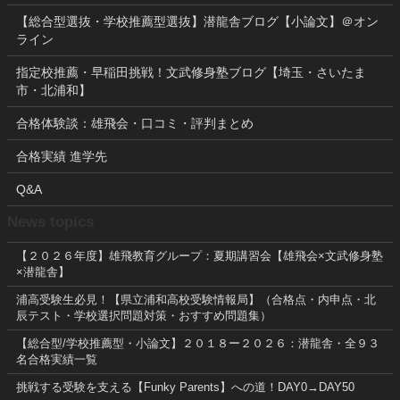
【総合型選抜・学校推薦型選抜】潜龍舎ブログ【小論文】＠オン
ライン
指定校推薦・早稲田挑戦！文武修身塾ブログ【埼玉・さいたま
市・北浦和】
合格体験談：雄飛会・口コミ・評判まとめ
合格実績 進学先
Q&A
News topics
【２０２６年度】雄飛教育グループ：夏期講習会【雄飛会×文武修身塾
×潜龍舎】
浦高受験生必見！【県立浦和高校受験情報局】（合格点・内申点・北
辰テスト・学校選択問題対策・おすすめ問題集）
【総合型/学校推薦型・小論文】２０１８ー２０２６：潜龍舎・全９３
名合格実績一覧
挑戦する受験を支える【Funky Parents】への道！DAY0→DAY50