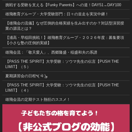
挑戦する受験を支える【Funky Parents】への道！DAY51→DAY100
雄飛教育グループ・大学受験部門：日々の並走を実況中継！
【雄飛会の流儀】なぜ圧倒的合格実績を生み出すのか？対話型演習授
業の源流とは？
【浦高・早稲田挑戦！】雄飛教育グループ・２０２６年度：募集要項
【小さな塾の圧倒的実績】
雄飛会流：「敬天愛人」、西郷隆盛・稲盛和夫の系譜
【PASS THE SPIRIT】大学受験：ソウマ先生の伝言【PUSH THE
LIMIT】（５）
夏期講習会の日程٩( ᐛ )و
【PASS THE SPIRIT】大学受験：ソウマ先生の伝言【PUSH THE
LIMIT】（４）
雄飛会流の定期テスト熱狂のススメ！