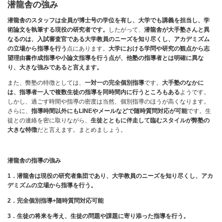
潜龍舎の強み
潜龍舎のスタッフは全員が博士号の学位を有し、大学でも講義を担当し、学
術論文を執筆する現役の研究者です。
したがって、
潜龍舎
が大手塾さんと異
なるのは、入試審査官である大学教員のニーズを知り尽くし、アカデミズム
の立場から指導を行う
点にあります。
大学における学問や研究の観点から志
望理由書作成指導や小論文指導を行う点が、他塾の指導者とは明確に異な
り、大きな強みであると言えます。
また、弊塾の特徴としては、
一対一の完全個別指導
です。
大手塾のなかに
は、指導者一人で複数生徒の指導を同時間内に行うところもある
ようです。
しかし、過ごす時間や指導の密度は当然、個別指導のほうが高くなります。
さらに、
指導時間以外にもLINEやメールなどで随時質問対応が可能
です。生
徒との連絡を密に取りながら、
生徒とともに伴走して臨むスタイルが弊塾の
大きな特徴
だと言えます。まとめましょう。
潜龍舎の指導の強み
1
．潜龍舎は現役の研究者集団であり、大学教員のニーズを知り尽くし、アカ
デミズムの立場から指導を行う。
2
．完全個別指導+随時質問対応可能
3
．生徒の将来を考え、生徒の問題や課題に寄り添った指導を行う。