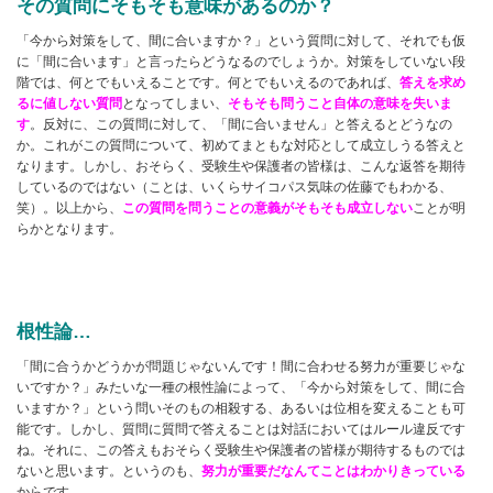
その質問にそもそも意味があるのか？
「今から対策をして、間に合いますか？」という質問に対して、それでも仮
に「間に合います」と言ったらどうなるのでしょうか。対策をしていない段
階では、何とでもいえることです。何とでもいえるのであれば、
答えを求め
るに値しない質問
となってしまい、
そもそも問うこと自体の意味を失いま
す
。反対に、この質問に対して、「間に合いません」と答えるとどうなの
か。これがこの質問について、初めてまともな対応として成立しうる答えと
なります。しかし、おそらく、受験生や保護者の皆様は、こんな返答を期待
しているのではない（ことは、いくらサイコパス気味の佐藤でもわかる、
笑）。以上から、
この質問を問うことの意義がそもそも成立しない
ことが明
らかとなります。
根性論…
「間に合うかどうかが問題じゃないんです！間に合わせる努力が重要じゃな
いですか？」みたいな一種の根性論によって、「今から対策をして、間に合
いますか？」という問いそのもの相殺する、あるいは位相を変えることも可
能です。しかし、質問に質問で答えることは対話においてはルール違反です
ね。それに、この答えもおそらく受験生や保護者の皆様が期待するものでは
ないと思います。というのも、
努力が重要だなんてことはわかりきっている
からです。