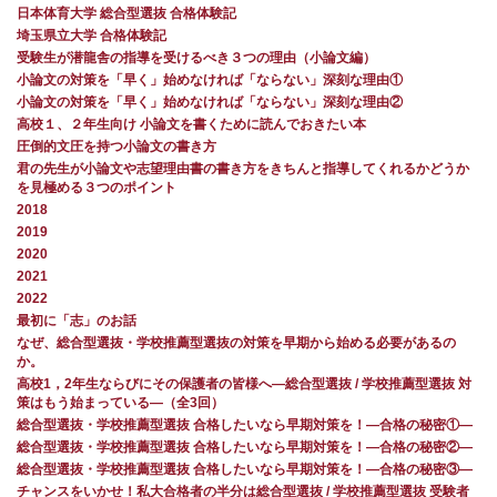
日本体育大学 総合型選抜 合格体験記
埼玉県立大学 合格体験記
受験生が潜龍舎の指導を受けるべき３つの理由（小論文編）
小論文の対策を「早く」始めなければ「ならない」深刻な理由①
小論文の対策を「早く」始めなければ「ならない」深刻な理由②
高校１、２年生向け 小論文を書くために読んでおきたい本
圧倒的文圧を持つ小論文の書き方
君の先生が小論文や志望理由書の書き方をきちんと指導してくれるかどうか
を見極める３つのポイント
2018
2019
2020
2021
2022
最初に「志」のお話
なぜ、総合型選抜・学校推薦型選抜の対策を早期から始める必要があるの
か。
高校1，2年生ならびにその保護者の皆様へ―総合型選抜 / 学校推薦型選抜 対
策はもう始まっている―（全3回）
総合型選抜・学校推薦型選抜 合格したいなら早期対策を！—合格の秘密①—
総合型選抜・学校推薦型選抜 合格したいなら早期対策を！—合格の秘密②—
総合型選抜・学校推薦型選抜 合格したいなら早期対策を！—合格の秘密③—
チャンスをいかせ！私大合格者の半分は総合型選抜 / 学校推薦型選抜 受験者